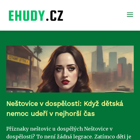
Neštovice v dospělosti: Když dětská
nemoc udeří v nejhorší čas
Příznaky neštovic u dospělých Neštovice v
dospělosti? To není žádná legrace. Zatímco děti je