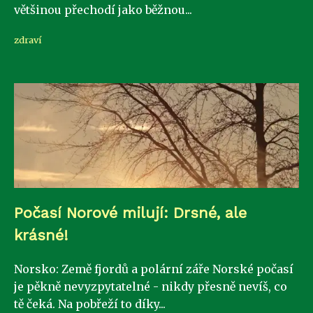
většinou přechodí jako běžnou...
zdraví
Počasí Norové milují: Drsné, ale
krásné!
Norsko: Země fjordů a polární záře Norské počasí
je pěkně nevyzpytatelné - nikdy přesně nevíš, co
tě čeká. Na pobřeží to díky...