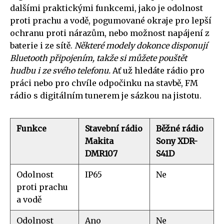
dalšími praktickými funkcemi, jako je odolnost
proti prachu a vodě, pogumované okraje pro lepší
ochranu proti nárazům, nebo možnost napájení z
baterie i ze sítě.
Některé modely dokonce disponují
Bluetooth připojením, takže si můžete pouštět
hudbu i ze svého telefonu.
Ať už hledáte rádio pro
práci nebo pro chvíle odpočinku na stavbě, FM
rádio s digitálním tunerem je sázkou na jistotu.
Funkce
Stavební rádio
Běžné rádio
Makita
Sony XDR-
DMR107
S41D
Odolnost
IP65
Ne
proti prachu
a vodě
Odolnost
Ano
Ne