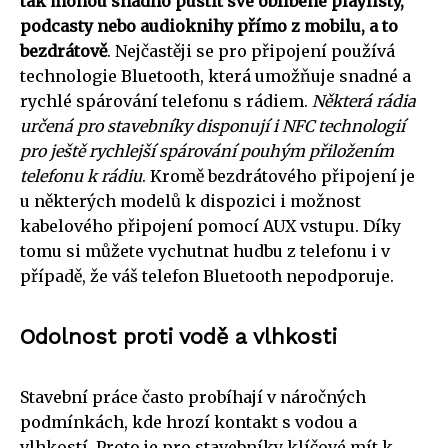
tak mohou snadno pustit své oblíbené playlisty,
podcasty nebo audioknihy přímo z mobilu, a to
bezdrátově
. Nejčastěji se pro připojení používá
technologie Bluetooth, která umožňuje snadné a
rychlé spárování telefonu s rádiem.
Některá rádia
určená pro stavebníky disponují i NFC technologií
pro ještě rychlejší spárování pouhým přiložením
telefonu k rádiu
. Kromě bezdrátového připojení je
u některých modelů k dispozici i možnost
kabelového připojení pomocí AUX vstupu. Díky
tomu si můžete vychutnat hudbu z telefonu i v
případě, že váš telefon Bluetooth nepodporuje.
Odolnost proti vodě a vlhkosti
Stavební práce často probíhají v náročných
podmínkách, kde hrozí kontakt s vodou a
vlhkostí. Proto je pro stavebníky klíčové mít k