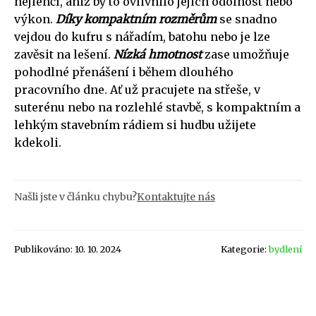
nejlehčí, aniž by to ovlivnilo jejich odolnost nebo
výkon.
Díky kompaktním rozměrům
se snadno
vejdou do kufru s nářadím, batohu nebo je lze
zavěsit na lešení.
Nízká hmotnost
zase umožňuje
pohodlné přenášení i během dlouhého
pracovního dne. Ať už pracujete na střeše, v
suterénu nebo na rozlehlé stavbě, s kompaktním a
lehkým stavebním rádiem si hudbu užijete
kdekoli.
Našli jste v článku chybu?
Kontaktujte nás
Publikováno: 10. 10. 2024
Kategorie:
bydlení