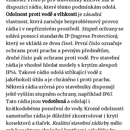
dispozici rádio, které těmto podmínkám odolá.
Odolnost proti vodě a vlhkosti
je zásadní
vlastnost, která zaručuje bezproblémový provoz
rádia i v nepříznivém prostředí.
Stupeň ochrany
se
udává pomocí standardu IP (Ingress Protection),
který se skládá ze dvou čísel. První číslo označuje
ochranu proti prachu a pevným předmětům,
druhé číslo pak ochranu proti vodě. Pro stavební
rádia je vhodné hledat modely s krytím alespoň
IP54. Takové rádio odolá stříkající vodě z
jakéhokoli úhlu a je chráněno i proti prachu.
Některá rádia určená pro stavebníky disponují
ještě vyšším stupněm ochrany, například IP67.
Tato rádia jsou
vodotěsná
a odolají i
krátkodobému ponoření do vody. Kromě odolnosti
samotného rádia je důležité zkontrolovat i krytí
konektorů a tlaček.
Kvalitní stavební rádio
by mělo