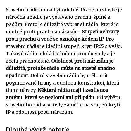
Stavební rádio musí být odolné. Práce na stavbě je
náročná a rádio je vystaveno prachu, špíně a
pádům. Proto je důležité vybrat si rádio, které je
odolné proti prachu a nárazům.
Stupeň ochrany
proti prachu a vodě se označuje kódem IP
. Pro
stavební rádia je ideální stupeň krytí IP65 a vyšší.
Takové rádio odolá i silnému proudu vody a je
zcela prachotěsné.
Odolnost proti nárazům je
důležitá, protože rádio může na stavbě snadno
spadnout
. Dobré stavební rádio by mělo mít
pogumované hrany a odolnou konstrukci, která
tlumí nárazy.
Některá rádia mají i zesílenou
anténu, která se nezlomí ani při pádu
. Při výběru
stavebního rádia se tedy zaměřte na stupeň krytí
IP a odolnost proti nárazům.
Dlouhá výdrž baterie