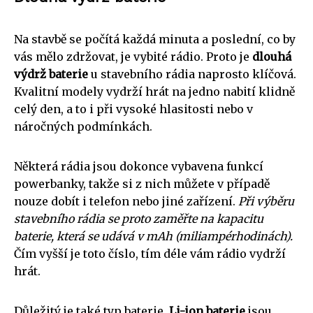
Na stavbě se počítá každá minuta a poslední, co by
vás mělo zdržovat, je vybité rádio. Proto je
dlouhá
výdrž baterie
u stavebního rádia naprosto klíčová.
Kvalitní modely vydrží hrát na jedno nabití klidně
celý den, a to i při vysoké hlasitosti nebo v
náročných podmínkách.
Některá rádia jsou dokonce vybavena funkcí
powerbanky, takže si z nich můžete v případě
nouze dobít i telefon nebo jiné zařízení.
Při výběru
stavebního rádia se proto zaměřte na kapacitu
baterie, která se udává v mAh (miliampérhodinách).
Čím vyšší je toto číslo, tím déle vám rádio vydrží
hrát.
Důležitý je také typ baterie.
Li-ion baterie
jsou