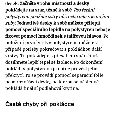
desek.
Začněte v rohu místnosti a desky
pokládejte na sraz, těsně k sobě
.
Pro řezání
polystyrenu použijte ostrý nůž nebo pilu s jemnými
zuby
.
Jednotlivé desky k sobě můžete přilepit
pomocí speciálního lepidla na polystyren nebo je
fixovat pomocí hmoždinek s talířovou hlavou
. Po
položení první vrstvy polystyrenu můžete v
případě potřeby pokračovat s pokládkou další
vrstvy. Tu pokládejte s přesahem spár, čímž
dosáhnete lepší tepelné izolace. Po dokončení
pokládky polystyrenu je nutné provést jeho
překrytí. To se provádí pomocí separační fólie
nebo roznášecí desky, na kterou se následně
pokládá finální podlahová krytina.
Časté chyby při pokládce