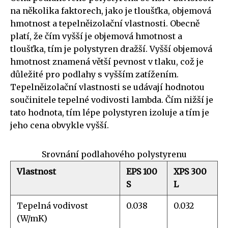
na několika faktorech, jako je tloušťka, objemová
hmotnost a tepelněizolační vlastnosti. Obecně
platí, že čím vyšší je objemová hmotnost a
tloušťka, tím je polystyren dražší. Vyšší objemová
hmotnost znamená větší pevnost v tlaku, což je
důležité pro podlahy s vyšším zatížením.
Tepelněizolační vlastnosti se udávají hodnotou
součinitele tepelné vodivosti lambda. Čím nižší je
tato hodnota, tím lépe polystyren izoluje a tím je
jeho cena obvykle vyšší.
Srovnání podlahového polystyrenu
Vlastnost
EPS 100
XPS 300
S
L
Tepelná vodivost
0.038
0.032
(W/mK)