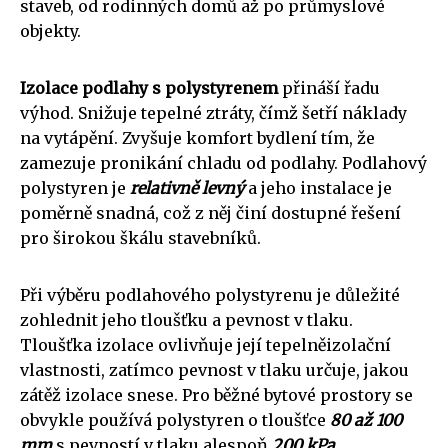
staveb, od rodinných domů až po průmyslové
objekty.
Izolace podlahy s polystyrenem
přináší řadu
výhod. Snižuje tepelné ztráty, čímž šetří náklady
na vytápění. Zvyšuje komfort bydlení tím, že
zamezuje pronikání chladu od podlahy. Podlahový
polystyren je
relativně levný
a jeho instalace je
poměrně snadná, což z něj činí dostupné řešení
pro širokou škálu stavebníků.
Při výběru podlahového polystyrenu je důležité
zohlednit jeho tloušťku a pevnost v tlaku.
Tloušťka izolace ovlivňuje její tepelněizolační
vlastnosti, zatímco pevnost v tlaku určuje, jakou
zátěž izolace snese. Pro běžné bytové prostory se
obvykle používá polystyren o tloušťce
80 až 100
mm
s pevností v tlaku alespoň
200 kPa
.