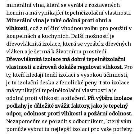
minerální vlna, která se vyrábí z roztavených
hornin a má vynikající tepelněizolační vlastnosti.
Minerální vlna je také odolná proti ohni a
vlhkosti,
což z ní činí vhodnou volbu pro použití v
koupelnách a kuchyních. Další možností je
dřevovláknitá izolace, která se vyrábí z dřevěných
vláken a je šetrná k životnímu prostředí.
Dřevovláknitá izolace má dobré tepelněizolační
vlastnosti a zároveň dokáže regulovat vlhkost.
Pro
ty, kteří hledají tenčí izolaci s vysokou účinností,
je tu izolační deska z fenolické pěny. Tato izolace
má vynikající tepelněizolační vlastnosti a je
odolná proti vlhkosti a stlačení.
Při výběru izolace
podlahy je důležité zvážit faktory, jako je tepelný
odpor, odolnost proti vlhkosti a požární odolnost.
Nezapomeňte se poradit s odborníkem, který vám
pomůže vybrat tu nejlepší izolaci pro vaše potřeby.