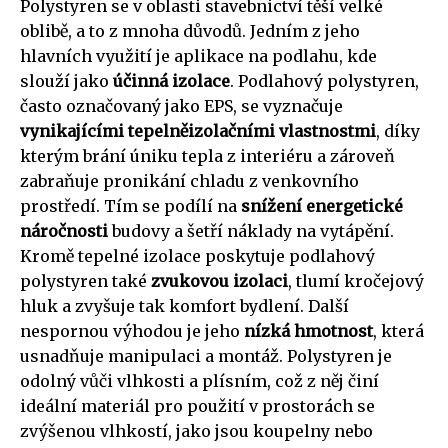
Polystyren se v oblasti stavebnictví těší velké
oblibě, a to z mnoha důvodů. Jedním z jeho
hlavních využití je aplikace na podlahu, kde
slouží jako
účinná izolace
. Podlahový polystyren,
často označovaný jako EPS, se vyznačuje
vynikajícími tepelněizolačními vlastnostmi
, díky
kterým brání úniku tepla z interiéru a zároveň
zabraňuje pronikání chladu z venkovního
prostředí. Tím se podílí na
snížení energetické
náročnosti
budovy a šetří náklady na vytápění.
Kromě tepelné izolace poskytuje podlahový
polystyren také
zvukovou izolaci
, tlumí kročejový
hluk a zvyšuje tak komfort bydlení. Další
nespornou výhodou je jeho
nízká hmotnost
, která
usnadňuje manipulaci a montáž. Polystyren je
odolný vůči vlhkosti a plísním, což z něj činí
ideální materiál pro použití v prostorách se
zvýšenou vlhkostí, jako jsou koupelny nebo