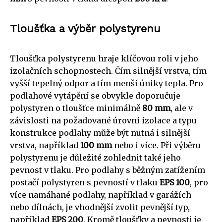
Tloušťka a výběr polystyrenu
Tloušťka polystyrenu hraje klíčovou roli v jeho
izolačních schopnostech. Čím silnější vrstva, tím
vyšší tepelný odpor a tím menší úniky tepla. Pro
podlahové vytápění se obvykle doporučuje
polystyren o tloušťce minimálně
80 mm
, ale v
závislosti na požadované úrovni izolace a typu
konstrukce podlahy může být nutná i silnější
vrstva, například
100 mm
nebo i více. Při výběru
polystyrenu je důležité zohlednit také jeho
pevnost v tlaku. Pro podlahy s běžným zatížením
postačí polystyren s pevností v tlaku
EPS 100
, pro
více namáhané podlahy, například v garážích
nebo dílnách, je vhodnější zvolit pevnější typ,
například
EPS 200
. Kromě tloušťky a pevnosti je