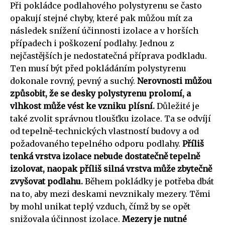
Při pokládce podlahového polystyrenu se často
opakují stejné chyby, které pak můžou mít za
následek snížení účinnosti izolace a v horších
případech i poškození podlahy. Jednou z
nejčastějších je nedostatečná příprava podkladu.
Ten musí být před pokládáním polystyrenu
dokonale rovný, pevný a suchý.
Nerovnosti můžou
způsobit, že se desky polystyrenu prolomí, a
vlhkost může vést ke vzniku plísní.
Důležité je
také zvolit správnou tloušťku izolace. Ta se odvíjí
od tepelně-technických vlastností budovy a od
požadovaného tepelného odporu podlahy.
Příliš
tenká vrstva izolace nebude dostatečně tepelně
izolovat, naopak příliš silná vrstva může zbytečně
zvyšovat podlahu.
Během pokládky je potřeba dbát
na to, aby mezi deskami nevznikaly mezery. Těmi
by mohl unikat teplý vzduch, čímž by se opět
snižovala účinnost izolace.
Mezery je nutné