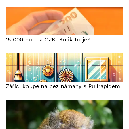
15 000 eur na CZK: Kolik to je?
Zářící koupelna bez námahy s Pulirapidem