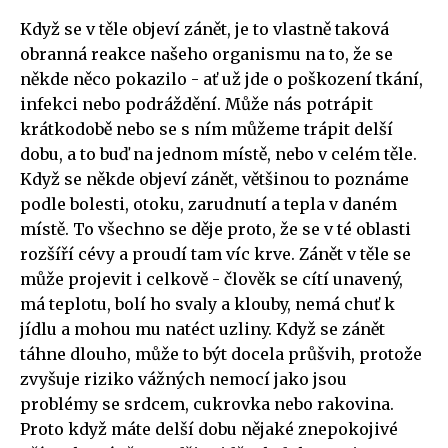
Když se v těle objeví zánět, je to vlastně taková
obranná reakce našeho organismu na to, že se
někde něco pokazilo - ať už jde o poškození tkání,
infekci nebo podráždění. Může nás potrápit
krátkodobě nebo se s ním můžeme trápit delší
dobu, a to buď na jednom místě, nebo v celém těle.
Když se někde objeví zánět, většinou to poznáme
podle bolesti, otoku, zarudnutí a tepla v daném
místě. To všechno se děje proto, že se v té oblasti
rozšíří cévy a proudí tam víc krve. Zánět v těle se
může projevit i celkově - člověk se cítí unavený,
má teplotu, bolí ho svaly a klouby, nemá chuť k
jídlu a mohou mu natéct uzliny. Když se zánět
táhne dlouho, může to být docela průšvih, protože
zvyšuje riziko vážných nemocí jako jsou
problémy se srdcem, cukrovka nebo rakovina.
Proto když máte delší dobu nějaké znepokojivé