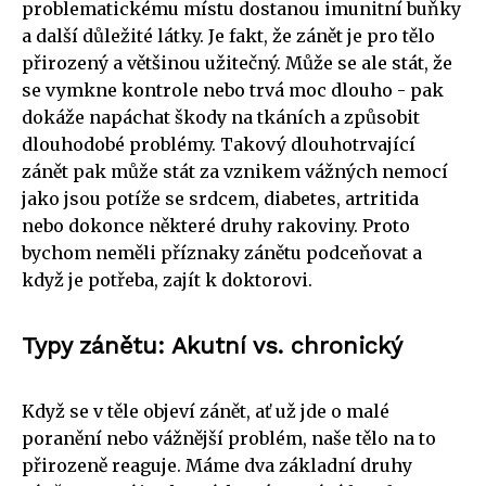
problematickému místu dostanou imunitní buňky
a další důležité látky. Je fakt, že zánět je pro tělo
přirozený a většinou užitečný. Může se ale stát, že
se vymkne kontrole nebo trvá moc dlouho - pak
dokáže napáchat škody na tkáních a způsobit
dlouhodobé problémy. Takový dlouhotrvající
zánět pak může stát za vznikem vážných nemocí
jako jsou potíže se srdcem, diabetes, artritida
nebo dokonce některé druhy rakoviny. Proto
bychom neměli příznaky zánětu podceňovat a
když je potřeba, zajít k doktorovi.
Typy zánětu: Akutní vs. chronický
Když se v těle objeví zánět, ať už jde o malé
poranění nebo vážnější problém, naše tělo na to
přirozeně reaguje. Máme dva základní druhy