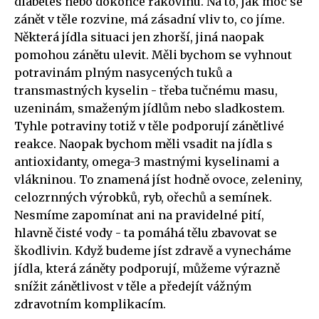
diabetes nebo dokonce rakovinu. Na to, jak moc se
zánět v těle rozvine, má zásadní vliv to, co jíme.
Některá jídla situaci jen zhorší, jiná naopak
pomohou zánětu ulevit. Měli bychom se vyhnout
potravinám plným nasycených tuků a
transmastných kyselin - třeba tučnému masu,
uzeninám, smaženým jídlům nebo sladkostem.
Tyhle potraviny totiž v těle podporují zánětlivé
reakce. Naopak bychom měli vsadit na jídla s
antioxidanty, omega-3 mastnými kyselinami a
vlákninou. To znamená jíst hodně ovoce, zeleniny,
celozrnných výrobků, ryb, ořechů a semínek.
Nesmíme zapomínat ani na pravidelné pití,
hlavně čisté vody - ta pomáhá tělu zbavovat se
škodlivin. Když budeme jíst zdravě a vynecháme
jídla, která záněty podporují, můžeme výrazně
snížit zánětlivost v těle a předejít vážným
zdravotním komplikacím.