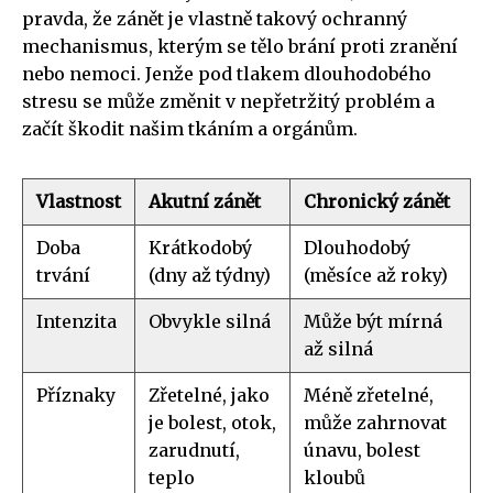
pravda, že zánět je vlastně takový ochranný
mechanismus, kterým se tělo brání proti zranění
nebo nemoci. Jenže pod tlakem dlouhodobého
stresu se může změnit v nepřetržitý problém a
začít škodit našim tkáním a orgánům.
Vlastnost
Akutní zánět
Chronický zánět
Doba
Krátkodobý
Dlouhodobý
trvání
(dny až týdny)
(měsíce až roky)
Intenzita
Obvykle silná
Může být mírná
až silná
Příznaky
Zřetelné, jako
Méně zřetelné,
je bolest, otok,
může zahrnovat
zarudnutí,
únavu, bolest
teplo
kloubů