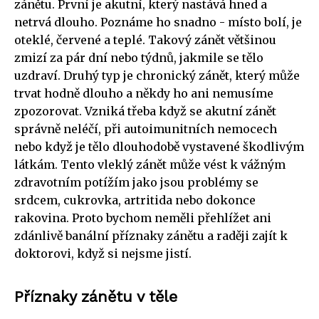
zánětu. První je akutní, který nastává hned a
netrvá dlouho. Poznáme ho snadno - místo bolí, je
oteklé, červené a teplé. Takový zánět většinou
zmizí za pár dní nebo týdnů, jakmile se tělo
uzdraví. Druhý typ je chronický zánět, který může
trvat hodně dlouho a někdy ho ani nemusíme
zpozorovat. Vzniká třeba když se akutní zánět
správně neléčí, při autoimunitních nemocech
nebo když je tělo dlouhodobě vystavené škodlivým
látkám. Tento vleklý zánět může vést k vážným
zdravotním potížím jako jsou problémy se
srdcem, cukrovka, artritida nebo dokonce
rakovina. Proto bychom neměli přehlížet ani
zdánlivě banální příznaky zánětu a raději zajít k
doktorovi, když si nejsme jistí.
Příznaky zánětu v těle