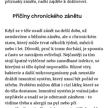
příznaky zánětu, radši zajděte k doktorovi.
Příčiny chronického zánětu
Když se v těle usadí zánět na delší dobu, už
nemluvíme o běžném zánětu, ale o chronickém
stavu, který může trvat několik týdnů, měsíců
nebo i let. Důvodů, proč k tomu dochází, je spousta
a často se navzájem ovlivňují. Nejčastěji za tím
stojí špatně vyléčené nebo zanedbané infekce, se
kterými si tělo úplně neporadilo. Různé viry,
bakterie a další mikroorganismy pak neustále
dráždí imunitní systém, který musí být pořád ve
střehu. Problém můžou dělat i cizí látky, které se
do těla dostanou. Imunitní systém je vnímá jako
nepřátele a snaží se je odstranit zánětem - to
vidíme třeba u alergií na pyl nebo při