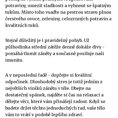
potraviny, omezit sladkosti a vyhnout se špatným
tukům. Místo toho vsaďte na pestrou stravu plnou
čerstvého ovoce, zeleniny, celozrnných potravin a
kvalitních tuků.
Stejně důležitý je i pravidelný pohyb. Už
půlhodinka střední zátěže denně dokáže divy -
pomáhá tlumit záněty a současně posiluje naši
imunitu.
A v neposlední řadě - dopřejte si kvalitní
odpočinek. Dlouhodobý stres je totiž jedním z
největších viníků zánětu v těle. Dbejte na
dostatečný spánek, najděte si čas na relaxaci a
dělejte věci, které vám přinášejí radost. Když se
budete držet těchto jednoduchých rad, vaše tělo
vám to vrátí v podobě lepšího zdraví.