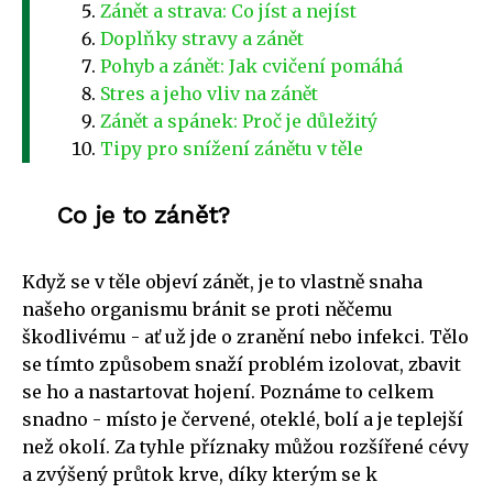
Zánět a strava: Co jíst a nejíst
Doplňky stravy a zánět
Pohyb a zánět: Jak cvičení pomáhá
Stres a jeho vliv na zánět
Zánět a spánek: Proč je důležitý
Tipy pro snížení zánětu v těle
Co je to zánět?
Když se v těle objeví zánět, je to vlastně snaha
našeho organismu bránit se proti něčemu
škodlivému - ať už jde o zranění nebo infekci. Tělo
se tímto způsobem snaží problém izolovat, zbavit
se ho a nastartovat hojení. Poznáme to celkem
snadno - místo je červené, oteklé, bolí a je teplejší
než okolí. Za tyhle příznaky můžou rozšířené cévy
a zvýšený průtok krve, díky kterým se k