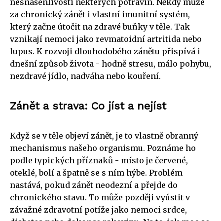
nesnášenlivosti některých potravin. Někdy může
za chronický zánět i vlastní imunitní systém,
který začne útočit na zdravé buňky v těle. Tak
vznikají nemoci jako revmatoidní artritida nebo
lupus. K rozvoji dlouhodobého zánětu přispívá i
dnešní způsob života - hodně stresu, málo pohybu,
nezdravé jídlo, nadváha nebo kouření.
Zánět a strava: Co jíst a nejíst
Když se v těle objeví zánět, je to vlastně obranný
mechanismus našeho organismu. Poznáme ho
podle typických příznaků - místo je červené,
oteklé, bolí a špatně se s ním hýbe. Problém
nastává, pokud zánět neodezní a přejde do
chronického stavu. To může později vyústit v
závažné zdravotní potíže jako nemoci srdce,