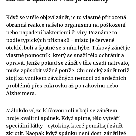
Když se v těle objeví zánět, je to vlastně přirozená
obranná reakce našeho organismu na poškození
nebo napadení bakteriemi či viry. Poznáme to
podle typických příznaků - místo je červené,
oteklé, bolí a špatně se s ním hýbe. Takový zánět je
vlastně pomocník, který se snaží tělo ochránit a
opravit. Jenže pokud se zánět v těle usadí natrvalo,
může způsobit vážné potíže. Chronický zánět totiž
stojí za vznikem závažných nemocí od srdečních
problémů přes cukrovku až po rakovinu nebo
Alzheimera.
Málokdo ví, že klíčovou roli v boji se zánětem
hraje kvalitní spánek. Když spíme, tělo vytváří
speciální látky - cytokiny, které pomáhají zánět
zkrotit. Naopak když spánku není dost, zánětlivé