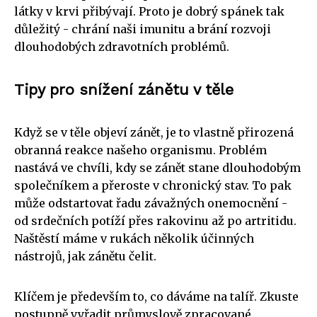
látky v krvi přibývají. Proto je dobrý spánek tak
důležitý - chrání naši imunitu a brání rozvoji
dlouhodobých zdravotních problémů.
Tipy pro snížení zánětu v těle
Když se v těle objeví zánět, je to vlastně přirozená
obranná reakce našeho organismu. Problém
nastává ve chvíli, kdy se zánět stane dlouhodobým
společníkem a přeroste v chronický stav. To pak
může odstartovat řadu závažných onemocnění -
od srdečních potíží přes rakovinu až po artritidu.
Naštěstí máme v rukách několik účinných
nástrojů, jak zánětu čelit.
Klíčem je především to, co dáváme na talíř. Zkuste
postupně vyřadit průmyslově zpracované