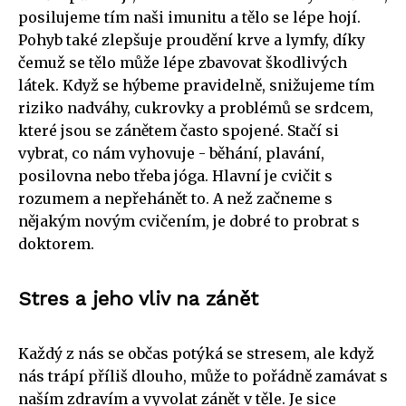
posilujeme tím naši imunitu a tělo se lépe hojí.
Pohyb také zlepšuje proudění krve a lymfy, díky
čemuž se tělo může lépe zbavovat škodlivých
látek. Když se hýbeme pravidelně, snižujeme tím
riziko nadváhy, cukrovky a problémů se srdcem,
které jsou se zánětem často spojené. Stačí si
vybrat, co nám vyhovuje - běhání, plavání,
posilovna nebo třeba jóga. Hlavní je cvičit s
rozumem a nepřehánět to. A než začneme s
nějakým novým cvičením, je dobré to probrat s
doktorem.
Stres a jeho vliv na zánět
Každý z nás se občas potýká se stresem, ale když
nás trápí příliš dlouho, může to pořádně zamávat s
naším zdravím a vyvolat zánět v těle. Je sice