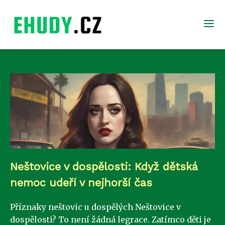
Neštovice v dospělosti: Když dětská
nemoc udeří v nejhorší čas
Příznaky neštovic u dospělých Neštovice v
dospělosti? To není žádná legrace. Zatímco děti je