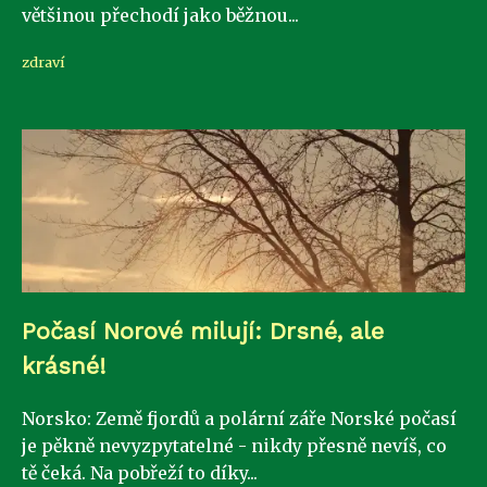
většinou přechodí jako běžnou...
zdraví
Počasí Norové milují: Drsné, ale
krásné!
Norsko: Země fjordů a polární záře Norské počasí
je pěkně nevyzpytatelné - nikdy přesně nevíš, co
tě čeká. Na pobřeží to díky...