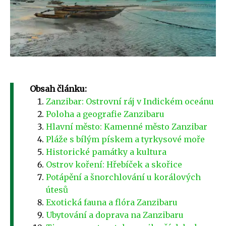
Obsah článku:
Zanzibar: Ostrovní ráj v Indickém oceánu
Poloha a geografie Zanzibaru
Hlavní město: Kamenné město Zanzibar
Pláže s bílým pískem a tyrkysové moře
Historické památky a kultura
Ostrov koření: Hřebíček a skořice
Potápění a šnorchlování u korálových
útesů
Exotická fauna a flóra Zanzibaru
Ubytování a doprava na Zanzibaru