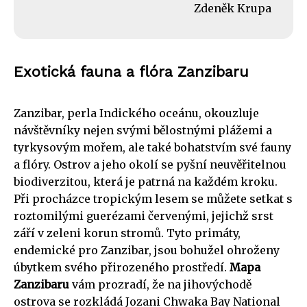
Zdeněk Krupa
Exotická fauna a flóra Zanzibaru
Zanzibar, perla Indického oceánu, okouzluje
návštěvníky nejen svými bělostnými plážemi a
tyrkysovým mořem, ale také bohatstvím své fauny
a flóry. Ostrov a jeho okolí se pyšní neuvěřitelnou
biodiverzitou, která je patrná na každém kroku.
Při procházce tropickým lesem se můžete setkat s
roztomilými guerézami červenými, jejichž srst
září v zeleni korun stromů. Tyto primáty,
endemické pro Zanzibar, jsou bohužel ohroženy
úbytkem svého přirozeného prostředí.
Mapa
Zanzibaru
vám prozradí, že na jihovýchodě
ostrova se rozkládá Jozani Chwaka Bay National