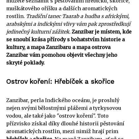
můžete seznámit s pěstováním hřebíčku, skořice,
muškátového oříšku a dalších aromatických
rostlin.
Tradiční tanec Taarab a hudba s africkými,
arabskými a indickými vlivy vám pak zprostředkují
jedinečný kulturní zážitek.
Zanzibar je místem, kde
se snoubí krása přírody s bohatstvím historie a
kultury, a mapa Zanzibaru a mapa ostrova
Zanzibar vám pomohou objevit všechny jeho
skryté poklady.
Ostrov koření: Hřebíček a skořice
Zanzibar, perla Indického oceánu, je proslulý
nejen svými bělostnými plážemi a tyrkysovou
vodou, ale také jako "ostrov koření". Toto
přízvisko získal díky dlouhé historii pěstování
aromatických rostlin, mezi nimiž hrají prim
hřebíček
a
skořice
. Na mapě Zanzibaru, ať už se