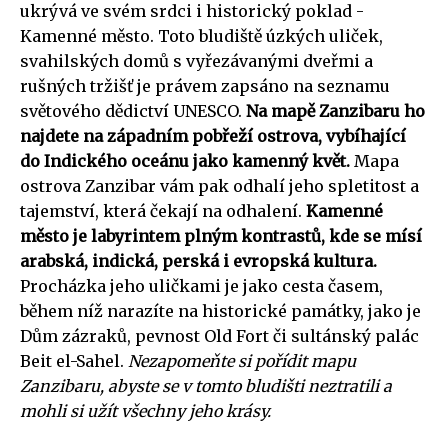
ukrývá ve svém srdci i historický poklad -
Kamenné město. Toto bludiště úzkých uliček,
svahilských domů s vyřezávanými dveřmi a
rušných tržišť je právem zapsáno na seznamu
světového dědictví UNESCO.
Na mapě Zanzibaru ho
najdete na západním pobřeží ostrova, vybíhající
do Indického oceánu jako kamenný květ.
Mapa
ostrova Zanzibar vám pak odhalí jeho spletitost a
tajemství, která čekají na odhalení.
Kamenné
město je labyrintem plným kontrastů, kde se mísí
arabská, indická, perská i evropská kultura.
Procházka jeho uličkami je jako cesta časem,
během níž narazíte na historické památky, jako je
Dům zázraků, pevnost Old Fort či sultánský palác
Beit el-Sahel.
Nezapomeňte si pořídit mapu
Zanzibaru, abyste se v tomto bludišti neztratili a
mohli si užít všechny jeho krásy.