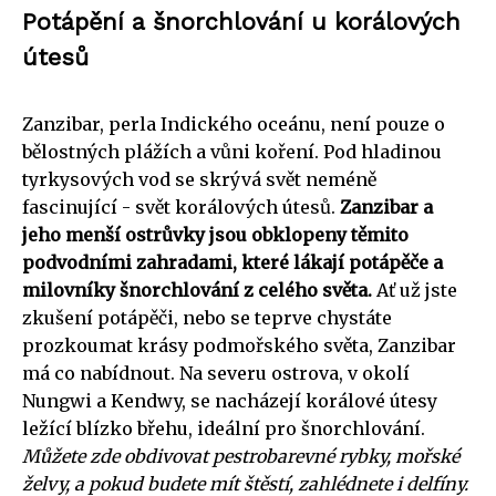
Potápění a šnorchlování u korálových
útesů
Zanzibar, perla Indického oceánu, není pouze o
bělostných plážích a vůni koření. Pod hladinou
tyrkysových vod se skrývá svět neméně
fascinující - svět korálových útesů.
Zanzibar a
jeho menší ostrůvky jsou obklopeny těmito
podvodními zahradami, které lákají potápěče a
milovníky šnorchlování z celého světa.
Ať už jste
zkušení potápěči, nebo se teprve chystáte
prozkoumat krásy podmořského světa, Zanzibar
má co nabídnout. Na severu ostrova, v okolí
Nungwi a Kendwy, se nacházejí korálové útesy
ležící blízko břehu, ideální pro šnorchlování.
Můžete zde obdivovat pestrobarevné rybky, mořské
želvy, a pokud budete mít štěstí, zahlédnete i delfíny.