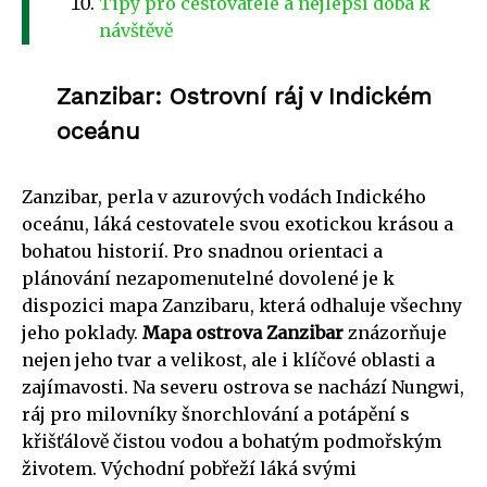
Tipy pro cestovatele a nejlepší doba k
návštěvě
Zanzibar: Ostrovní ráj v Indickém
oceánu
Zanzibar, perla v azurových vodách Indického
oceánu, láká cestovatele svou exotickou krásou a
bohatou historií. Pro snadnou orientaci a
plánování nezapomenutelné dovolené je k
dispozici mapa Zanzibaru, která odhaluje všechny
jeho poklady.
Mapa ostrova Zanzibar
znázorňuje
nejen jeho tvar a velikost, ale i klíčové oblasti a
zajímavosti. Na severu ostrova se nachází Nungwi,
ráj pro milovníky šnorchlování a potápění s
křišťálově čistou vodou a bohatým podmořským
životem. Východní pobřeží láká svými