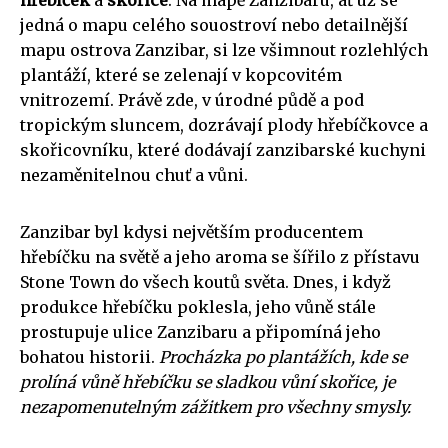
jedná o mapu celého souostroví nebo detailnější
mapu ostrova Zanzibar, si lze všimnout rozlehlých
plantáží, které se zelenají v kopcovitém
vnitrozemí. Právě zde, v úrodné půdě a pod
tropickým sluncem, dozrávají plody hřebíčkovce a
skořicovníku, které dodávají zanzibarské kuchyni
nezaměnitelnou chuť a vůni.
Zanzibar byl kdysi největším producentem
hřebíčku na světě a jeho aroma se šířilo z přístavu
Stone Town do všech koutů světa. Dnes, i když
produkce hřebíčku poklesla, jeho vůně stále
prostupuje ulice Zanzibaru a připomíná jeho
bohatou historii.
Procházka po plantážích, kde se
prolíná vůně hřebíčku se sladkou vůní skořice, je
nezapomenutelným zážitkem pro všechny smysly.