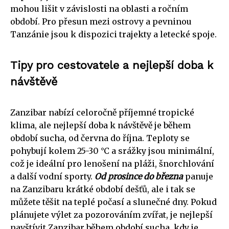
mohou lišit v závislosti na oblasti a ročním
období. Pro přesun mezi ostrovy a pevninou
Tanzánie jsou k dispozici trajekty a letecké spoje.
Tipy pro cestovatele a nejlepší doba k
návštěvě
Zanzibar nabízí celoročně příjemné tropické
klima, ale nejlepší doba k návštěvě je během
období sucha, od června do října. Teploty se
pohybují kolem 25-30 °C a srážky jsou minimální,
což je ideální pro lenošení na pláži, šnorchlování
a další vodní sporty.
Od prosince do března
panuje
na Zanzibaru krátké období dešťů, ale i tak se
můžete těšit na teplé počasí a slunečné dny. Pokud
plánujete výlet za pozorováním zvířat, je nejlepší
navštívit Zanzibar během období sucha, kdy je