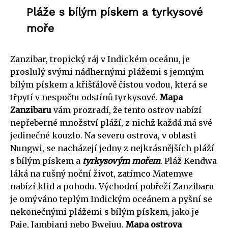
Pláže s bílým pískem a tyrkysové
moře
Zanzibar, tropický ráj v Indickém oceánu, je
proslulý svými nádhernými plážemi s jemným
bílým pískem a křišťálově čistou vodou, která se
třpytí v nespočtu odstínů tyrkysové.
Mapa
Zanzibaru
vám prozradí, že tento ostrov nabízí
nepřeberné množství pláží, z nichž každá má své
jedinečné kouzlo. Na severu ostrova, v oblasti
Nungwi, se nacházejí jedny z nejkrásnějších pláží
s bílým pískem a
tyrkysovým mořem
. Pláž Kendwa
láká na rušný noční život, zatímco Matemwe
nabízí klid a pohodu. Východní pobřeží Zanzibaru
je omýváno teplým Indickým oceánem a pyšní se
nekonečnými plážemi s bílým pískem, jako je
Paje, Jambiani nebo Bwejuu.
Mapa ostrova