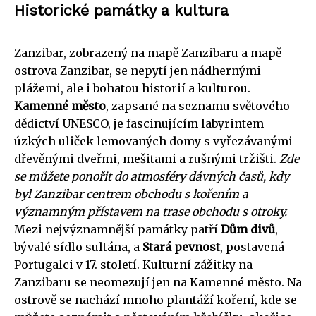
Historické památky a kultura
Zanzibar, zobrazený na mapě Zanzibaru a mapě
ostrova Zanzibar, se nepytí jen nádhernými
plážemi, ale i bohatou historií a kulturou.
Kamenné město
, zapsané na seznamu světového
dědictví UNESCO, je fascinujícím labyrintem
úzkých uliček lemovaných domy s vyřezávanými
dřevěnými dveřmi, mešitami a rušnými tržišti.
Zde
se můžete ponořit do atmosféry dávných časů, kdy
byl Zanzibar centrem obchodu s kořením a
významným přístavem na trase obchodu s otroky.
Mezi nejvýznamnější památky patří
Dům divů
,
bývalé sídlo sultána, a
Stará pevnost
, postavená
Portugalci v 17. století. Kulturní zážitky na
Zanzibaru se neomezují jen na Kamenné město. Na
ostrově se nachází mnoho plantáží koření, kde se