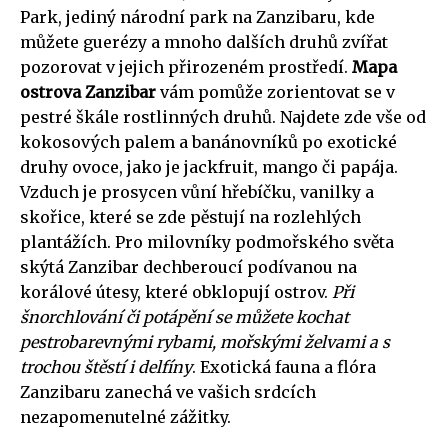
Park, jediný národní park na Zanzibaru, kde
můžete guerézy a mnoho dalších druhů zvířat
pozorovat v jejich přirozeném prostředí.
Mapa
ostrova Zanzibar
vám pomůže zorientovat se v
pestré škále rostlinných druhů. Najdete zde vše od
kokosových palem a banánovníků po exotické
druhy ovoce, jako je jackfruit, mango či papája.
Vzduch je prosycen vůní hřebíčku, vanilky a
skořice, které se zde pěstují na rozlehlých
plantážích. Pro milovníky podmořského světa
skýtá Zanzibar dechberoucí podívanou na
korálové útesy, které obklopují ostrov.
Při
šnorchlování či potápění se můžete kochat
pestrobarevnými rybami, mořskými želvami a s
trochou štěstí i delfíny
. Exotická fauna a flóra
Zanzibaru zanechá ve vašich srdcích
nezapomenutelné zážitky.