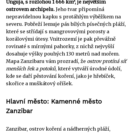
Unguja, s rozlohou 1 666 km², je největším
ostrovem archipelu.
Jeho tvar připomíná
nepravidelnou kapku s protáhlým výběžkem na
severu. Pobřeží lemuje pás bílých písečných pláží,
které se střídají s mangrovovými porosty a
korálovými útesy. Vnitrozemí je pak převážně
rovinaté s mírnými pahorky, z nichž nejvyšší
dosahuje výšky pouhých 130 metrů nad mořem.
Mapa Zanzibaru vám prozradí, že
ostrov protíná síť
menších řek a potoků
, které vytváří úrodné údolí,
kde se daří pěstování koření, jako je hřebíček,
skořice a muškátový oříšek.
Hlavní město: Kamenné město
Zanzibar
Zanzibar, ostrov koření a nádherných pláží,