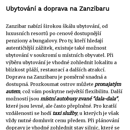
Ubytování a doprava na Zanzibaru
Zanzibar nabízí širokou škálu ubytování, od
luxusních resortů po cenově dostupnější
penziony a bungalovy. Pro ty, kteří hledají
autentičtější zážitek, existuje také možnost
ubytování v soukromí u místních obyvatel. Při
výběru ubytování je vhodné zohlednit lokalitu a
blízkost pláží, restaurací a dalších atrakcí.
Doprava na Zanzibaru je poměrně snadná a
dostupná. Prozkoumat ostrov můžete
pronajatým
autem
, což vám poskytne největší flexibilitu. Další
možností jsou
místní autobusy zvané "dala-dala"
,
které jsou levné, ale často přeplněné. Pro kratší
vzdálenosti se hodí
taxi služby
, u kterých je však
vždy nutné domluvit cenu předem. Při plánování
dopravy je vhodné zohlednit stav silnic, které se