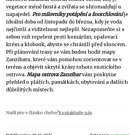
vegetace méně hustá a zvířata se shromažďují u
napajedel.
Pro milovníky potápění a šnorchlování
je
ideální doba od listopadu do března, kdy je voda
nejčistší a viditelnost nejlepší. Nezapomeňte si s
sebou vzít repelent proti komárům, opalovací
krém a klobouk, abyste se chránili před sluncem.
Při plánování trasy se vám budou hodit mapy
Zanzibaru, které vám pomohou zorientovat se v
terénu a objevit skryté krásy tohoto exotického
ostrova.
Mapa ostrova Zanzibar
vám poskytne
přehled o plážích, památkách, ubytování a dalších
důležitých místech.
Našli jste v článku chybu?
Kontaktujte nás
Publikováno: 30. 11. 2024
Kategorie:
cestování