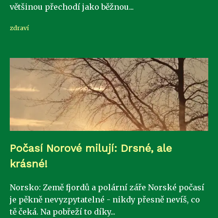
většinou přechodí jako běžnou...
zdraví
Počasí Norové milují: Drsné, ale
krásné!
Norsko: Země fjordů a polární záře Norské počasí
je pěkně nevyzpytatelné - nikdy přesně nevíš, co
tě čeká. Na pobřeží to díky...