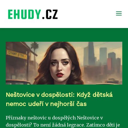
Neštovice v dospělosti: Když dětská
nemoc udeří v nejhorší čas
Příznaky neštovic u dospělých Neštovice v
dospělosti? To není žádná legrace. Zatímco děti je