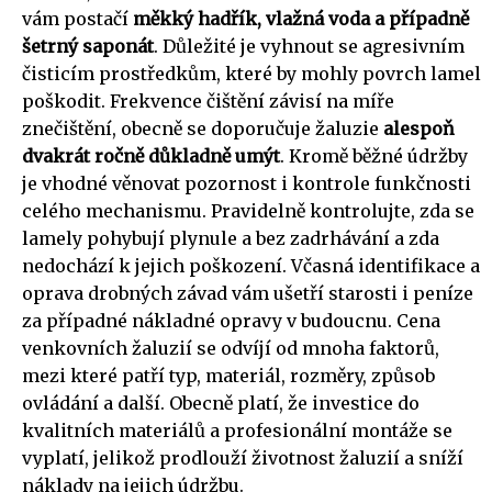
vám postačí
měkký hadřík, vlažná voda a případně
šetrný saponát
. Důležité je vyhnout se agresivním
čisticím prostředkům, které by mohly povrch lamel
poškodit. Frekvence čištění závisí na míře
znečištění, obecně se doporučuje žaluzie
alespoň
dvakrát ročně důkladně umýt
. Kromě běžné údržby
je vhodné věnovat pozornost i kontrole funkčnosti
celého mechanismu. Pravidelně kontrolujte, zda se
lamely pohybují plynule a bez zadrhávání a zda
nedochází k jejich poškození. Včasná identifikace a
oprava drobných závad vám ušetří starosti i peníze
za případné nákladné opravy v budoucnu. Cena
venkovních žaluzií se odvíjí od mnoha faktorů,
mezi které patří typ, materiál, rozměry, způsob
ovládání a další. Obecně platí, že investice do
kvalitních materiálů a profesionální montáže se
vyplatí, jelikož prodlouží životnost žaluzií a sníží
náklady na jejich údržbu.