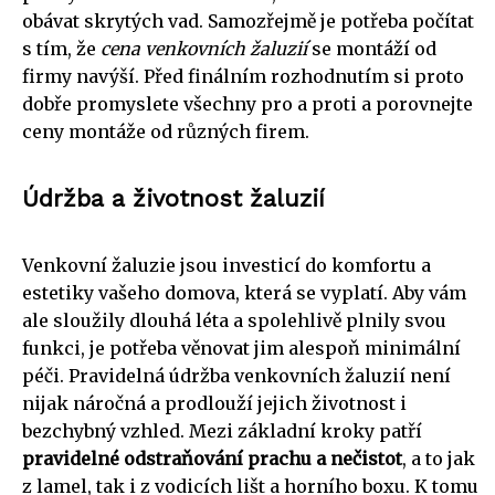
obávat skrytých vad. Samozřejmě je potřeba počítat
s tím, že
cena venkovních žaluzií
se montáží od
firmy navýší. Před finálním rozhodnutím si proto
dobře promyslete všechny pro a proti a porovnejte
ceny montáže od různých firem.
Údržba a životnost žaluzií
Venkovní žaluzie jsou investicí do komfortu a
estetiky vašeho domova, která se vyplatí. Aby vám
ale sloužily dlouhá léta a spolehlivě plnily svou
funkci, je potřeba věnovat jim alespoň minimální
péči. Pravidelná údržba venkovních žaluzií není
nijak náročná a prodlouží jejich životnost i
bezchybný vzhled. Mezi základní kroky patří
pravidelné odstraňování prachu a nečistot
, a to jak
z lamel, tak i z vodicích lišt a horního boxu. K tomu