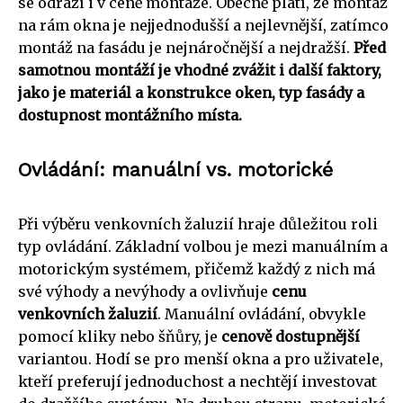
se odráží i v ceně montáže. Obecně platí, že montáž
na rám okna je nejjednodušší a nejlevnější, zatímco
montáž na fasádu je nejnáročnější a nejdražší.
Před
samotnou montáží je vhodné zvážit i další faktory,
jako je materiál a konstrukce oken, typ fasády a
dostupnost montážního místa.
Ovládání: manuální vs. motorické
Při výběru venkovních žaluzií hraje důležitou roli
typ ovládání. Základní volbou je mezi manuálním a
motorickým systémem, přičemž každý z nich má
své výhody a nevýhody a ovlivňuje
cenu
venkovních žaluzií
. Manuální ovládání, obvykle
pomocí kliky nebo šňůry, je
cenově dostupnější
variantou. Hodí se pro menší okna a pro uživatele,
kteří preferují jednoduchost a nechtějí investovat