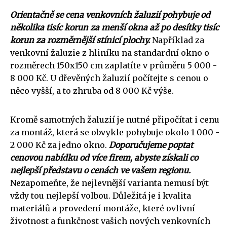
Orientačně se cena venkovních žaluzií pohybuje od
několika tisíc korun za menší okna až po desítky tisíc
korun za rozměrnější stínicí plochy.
Například za
venkovní žaluzie z hliníku na standardní okno o
rozměrech 150x150 cm zaplatíte v průměru 5 000 -
8 000 Kč. U dřevěných žaluzií počítejte s cenou o
něco vyšší, a to zhruba od 8 000 Kč výše.
Kromě samotných žaluzií je nutné připočítat i cenu
za montáž, která se obvykle pohybuje okolo 1 000 -
2 000 Kč za jedno okno.
Doporučujeme poptat
cenovou nabídku od více firem, abyste získali co
nejlepší představu o cenách ve vašem regionu.
Nezapomeňte, že nejlevnější varianta nemusí být
vždy tou nejlepší volbou. Důležitá je i kvalita
materiálů a provedení montáže, které ovlivní
životnost a funkčnost vašich nových venkovních