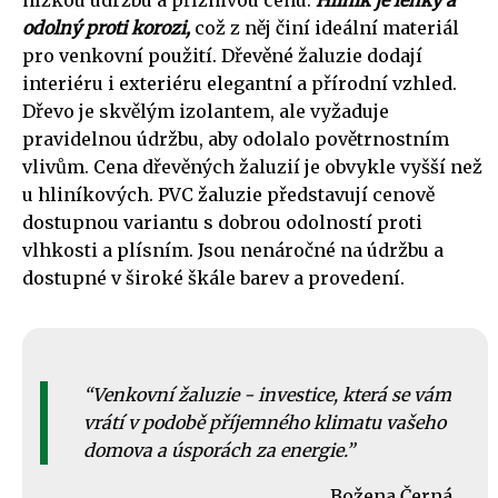
nízkou údržbu a příznivou cenu.
Hliník je lehký a
odolný proti korozi,
což z něj činí ideální materiál
pro venkovní použití. Dřevěné žaluzie dodají
interiéru i exteriéru elegantní a přírodní vzhled.
Dřevo je skvělým izolantem, ale vyžaduje
pravidelnou údržbu, aby odolalo povětrnostním
vlivům. Cena dřevěných žaluzií je obvykle vyšší než
u hliníkových. PVC žaluzie představují cenově
dostupnou variantu s dobrou odolností proti
vlhkosti a plísním. Jsou nenáročné na údržbu a
dostupné v široké škále barev a provedení.
Venkovní žaluzie - investice, která se vám
vrátí v podobě příjemného klimatu vašeho
domova a úsporách za energie.
Božena Černá