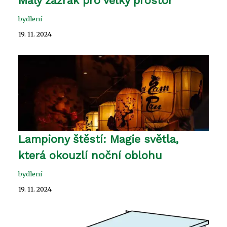
Malý zázrak pro velký prostor
bydlení
19. 11. 2024
Lampiony štěstí: Magie světla,
která okouzlí noční oblohu
bydlení
19. 11. 2024