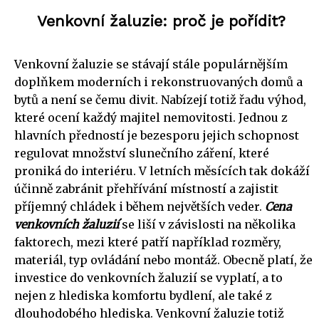
Venkovní žaluzie: proč je pořídit?
Venkovní žaluzie se stávají stále populárnějším
doplňkem moderních i rekonstruovaných domů a
bytů a není se čemu divit. Nabízejí totiž řadu výhod,
které ocení každý majitel nemovitosti. Jednou z
hlavních předností je bezesporu jejich schopnost
regulovat množství slunečního záření, které
proniká do interiéru. V letních měsících tak dokáží
účinně zabránit přehřívání místností a zajistit
příjemný chládek i během největších veder.
Cena
venkovních žaluzií
se liší v závislosti na několika
faktorech, mezi které patří například rozměry,
materiál, typ ovládání nebo montáž. Obecně platí, že
investice do venkovních žaluzií se vyplatí, a to
nejen z hlediska komfortu bydlení, ale také z
dlouhodobého hlediska. Venkovní žaluzie totiž