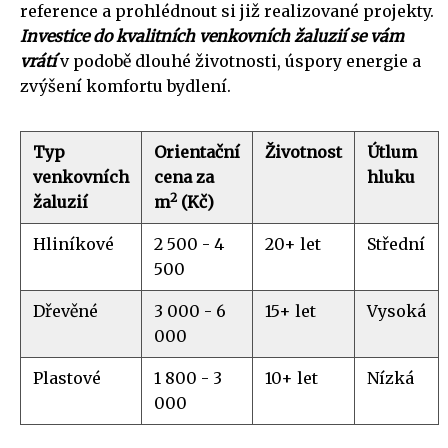
reference a prohlédnout si již realizované projekty.
Investice do kvalitních venkovních žaluzií se vám
vrátí
v podobě dlouhé životnosti, úspory energie a
zvýšení komfortu bydlení.
Typ
Orientační
Životnost
Útlum
venkovních
cena za
hluku
2
žaluzií
m
(Kč)
Hliníkové
2 500 - 4
20+ let
Střední
500
Dřevěné
3 000 - 6
15+ let
Vysoká
000
Plastové
1 800 - 3
10+ let
Nízká
000