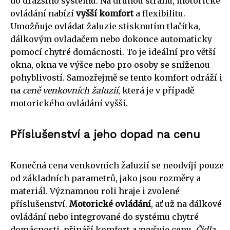
do dražšího systému. Na druhou stranu, motorické
ovládání nabízí
vyšší komfort
a flexibilitu.
Umožňuje ovládat žaluzie stisknutím tlačítka,
dálkovým ovladačem nebo dokonce automaticky
pomocí chytré domácnosti. To je ideální pro větší
okna, okna ve výšce nebo pro osoby se sníženou
pohyblivostí. Samozřejmě se tento komfort odráží i
na
ceně venkovních žaluzií
, která je v případě
motorického ovládání vyšší.
Příslušenství a jeho dopad na cenu
Konečná cena venkovních žaluzií se neodvíjí pouze
od základních parametrů, jako jsou rozměry a
materiál. Významnou roli hraje i zvolené
příslušenství.
Motorické ovládání
, ať už na dálkové
ovládání nebo integrované do systému chytré
domácnosti, přináší komfort a zvyšuje cenu.
Čidla