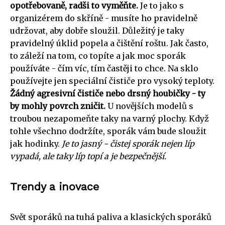
opotřebovaně, radši to vyměňte.
Je to jako s
organizérem do skříně - musíte ho pravidelně
udržovat, aby dobře sloužil. Důležitý je taky
pravidelný úklid popela a čištění roštu. Jak často,
to záleží na tom, co topíte a jak moc sporák
používáte - čím víc, tím častěji to chce. Na sklo
používejte jen speciální čističe pro vysoký teploty.
Žádný agresivní čističe nebo drsný houbičky - ty
by mohly povrch zničit.
U novějších modelů s
troubou nezapomeňte taky na varný plochy. Když
tohle všechno dodržíte, sporák vám bude sloužit
jak hodinky.
Je to jasný - čistej sporák nejen líp
vypadá, ale taky líp topí a je bezpečnější.
Trendy a inovace
Svět sporáků na tuhá paliva a klasických sporáků