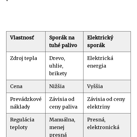
Vlastnosť
Sporák na
Elektrický
tuhé palivo
sporák
Zdroj tepla
Drevo,
Elektrická
uhlie,
energia
brikety
Cena
Nižšia
Vyššia
Prevádzkové
Závisia od
Závisia od ceny
náklady
ceny paliva
elektriny
Regulácia
Manuálna,
Presná,
teploty
menej
elektronická
presná