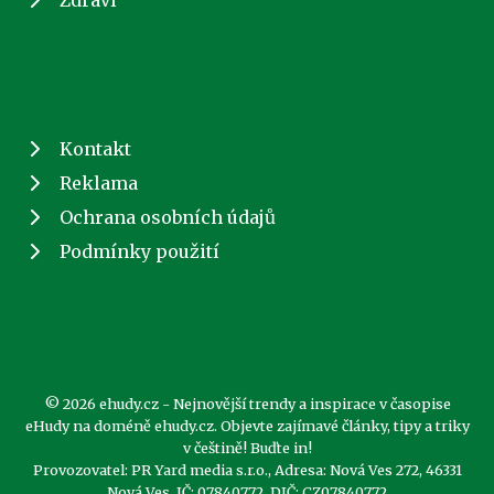
Kontakt
Reklama
Ochrana osobních údajů
Podmínky použití
© 2026 ehudy.cz - Nejnovější trendy a inspirace v časopise
eHudy na doméně ehudy.cz. Objevte zajímavé články, tipy a triky
v češtině! Buďte in!
Provozovatel: PR Yard media s.r.o., Adresa: Nová Ves 272, 46331
Nová Ves, IČ: 07840772, DIČ: CZ07840772