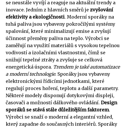
se neustále vyvíjí a reaguje na aktuální trendy a
inovace. Jedním z hlavních směrů je
zvyšování
efektivity a ekologičnosti
. Moderní sporáky na
tuhá paliva jsou vybaveny pokročilými systémy
spalování, které minimalizují emise a zvyšují
účinnost přeměny paliva na teplo. Výrobci se
zaměřují na využití materiálů s vysokou tepelnou
vodivostí a izolačními vlastnostmi, čímž se
snižují tepelné ztráty a zvyšuje se celková
energetická úspora.
Trendem je také automatizace
a moderní technologie
. Sporáky jsou vybaveny
elektronickými řídicími jednotkami, které
regulují proces hoření, teplotu a další parametry.
Některé modely disponují dotykovými displeji,
časovači a možností dálkového ovládání.
Design
sporáků se stává stále důležitějším faktorem
.
Výrobci se snaží o moderní a elegantní vzhled,
který zapadne do současných interiérů. Sporáky