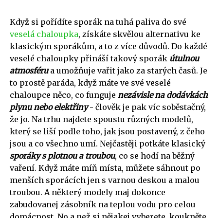
Když si pořídíte sporák na tuhá paliva do své
veselá chaloupka
, získáte skvělou alternativu ke
klasickým sporákům, a to z více důvodů. Do každé
veselé chaloupky přináší takový sporák
útulnou
atmosféru
a umožňuje vařit jako za starých časů. Je
to prostě paráda, když máte ve své veselé
chaloupce něco, co funguje
nezávisle na dodávkách
plynu nebo elektřiny
- člověk je pak víc soběstačný,
že jo. Na trhu najdete spoustu různých modelů,
který se liší podle toho, jak jsou postavený, z čeho
jsou a co všechno umí. Nejčastěji potkáte klasický
sporáky s plotnou a troubou
, co se hodí na běžný
vaření. Když máte míň místa, můžete sáhnout po
menších sporácích jen s varnou deskou a malou
troubou. A některý modely maj dokonce
zabudovanej zásobník na teplou vodu pro celou
domácnost. No a než si nějakej vyberete, koukněte