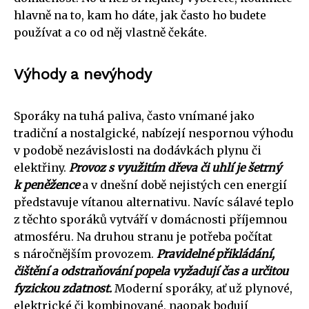
hlavně na to, kam ho dáte, jak často ho budete
používat a co od něj vlastně čekáte.
Výhody a nevýhody
Sporáky na tuhá paliva, často vnímané jako
tradiční a nostalgické, nabízejí nespornou výhodu
v podobě nezávislosti na dodávkách plynu či
elektřiny.
Provoz s využitím dřeva či uhlí je šetrný
k peněžence
a v dnešní době nejistých cen energií
představuje vítanou alternativu. Navíc sálavé teplo
z těchto sporáků vytváří v domácnosti příjemnou
atmosféru. Na druhou stranu je potřeba počítat
s náročnějším provozem.
Pravidelné přikládání,
čištění a odstraňování popela vyžadují čas a určitou
fyzickou zdatnost.
Moderní sporáky, ať už plynové,
elektrické či kombinované, naopak bodují