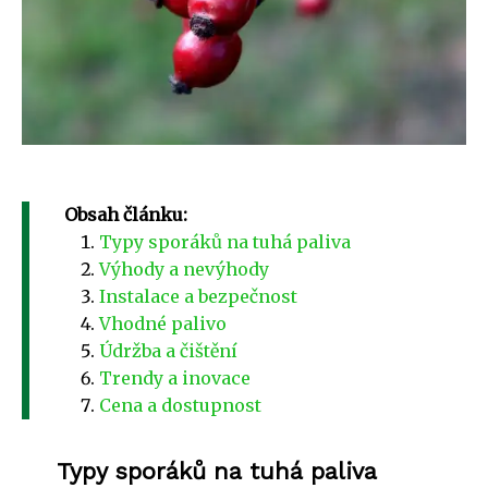
Obsah článku:
Typy sporáků na tuhá paliva
Výhody a nevýhody
Instalace a bezpečnost
Vhodné palivo
Údržba a čištění
Trendy a inovace
Cena a dostupnost
Typy sporáků na tuhá paliva