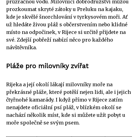
průzračnou vodu. Milovníci dobrodružství můžou
prozkoumat skryté zátoky u Preluku na kajaku,
kde je skvělé šnorchlování v tyrkysovém moři. Ať
už hledáte živou pláž s občerstvením nebo klidné
místo na odpočinek, v Rijece si určitě přijdete na
své. Zdejší pobřeží nabízí něco pro každého
návštěvníka.
Pláže pro milovníky zvířat
Rijeka a její okolí lákají milovníky moře na
překrásné pláže, které potěší nejen lidi, ale i jejich
čtyřnohé kamarády. I když přímo v Rijece zatím
nenajdete oficiální psí pláž, v blízkém okolí se
nachází několik míst, kde si můžete užít pobyt u
moře společně se svým psem.