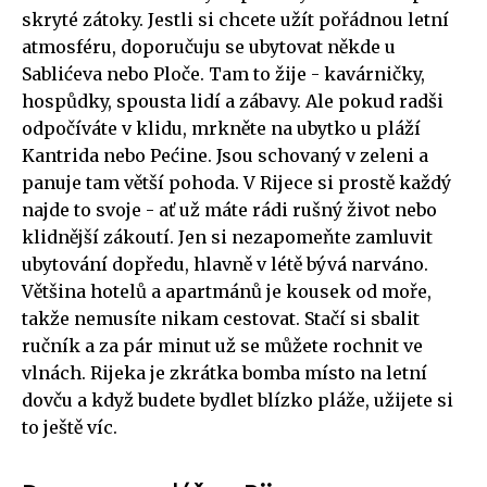
skryté zátoky. Jestli si chcete užít pořádnou letní
atmosféru, doporučuju se ubytovat někde u
Sablićeva nebo Ploče. Tam to žije - kavárničky,
hospůdky, spousta lidí a zábavy. Ale pokud radši
odpočíváte v klidu, mrkněte na ubytko u pláží
Kantrida nebo Pećine. Jsou schovaný v zeleni a
panuje tam větší pohoda. V Rijece si prostě každý
najde to svoje - ať už máte rádi rušný život nebo
klidnější zákoutí. Jen si nezapomeňte zamluvit
ubytování dopředu, hlavně v létě bývá narváno.
Většina hotelů a apartmánů je kousek od moře,
takže nemusíte nikam cestovat. Stačí si sbalit
ručník a za pár minut už se můžete rochnit ve
vlnách. Rijeka je zkrátka bomba místo na letní
dovču a když budete bydlet blízko pláže, užijete si
to ještě víc.