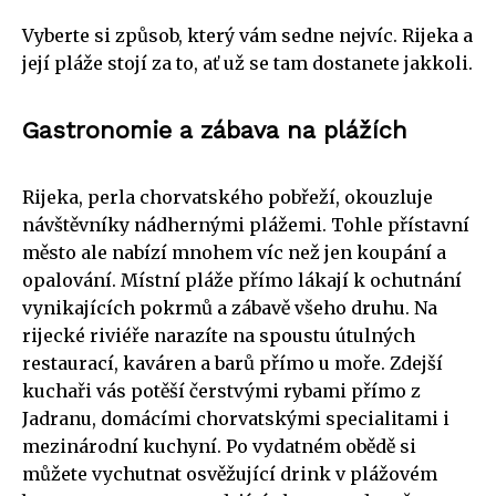
Vyberte si způsob, který vám sedne nejvíc. Rijeka a
její pláže stojí za to, ať už se tam dostanete jakkoli.
Gastronomie a zábava na plážích
Rijeka, perla chorvatského pobřeží, okouzluje
návštěvníky nádhernými plážemi. Tohle přístavní
město ale nabízí mnohem víc než jen koupání a
opalování. Místní pláže přímo lákají k ochutnání
vynikajících pokrmů a zábavě všeho druhu. Na
rijecké riviéře narazíte na spoustu útulných
restaurací, kaváren a barů přímo u moře. Zdejší
kuchaři vás potěší čerstvými rybami přímo z
Jadranu, domácími chorvatskými specialitami i
mezinárodní kuchyní. Po vydatném obědě si
můžete vychutnat osvěžující drink v plážovém