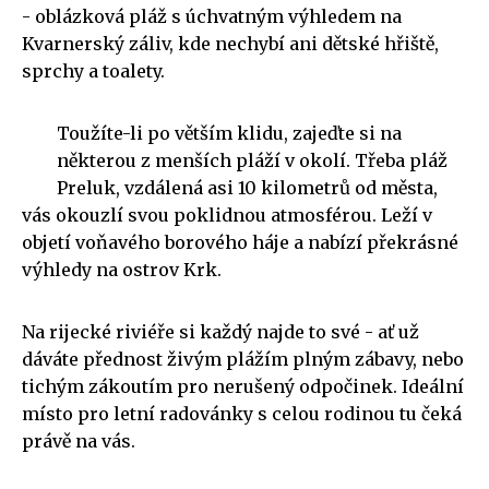
- oblázková pláž s úchvatným výhledem na
Kvarnerský záliv, kde nechybí ani dětské hřiště,
sprchy a toalety.
Toužíte-li po větším klidu, zajeďte si na
některou z menších pláží v okolí. Třeba pláž
Preluk, vzdálená asi 10 kilometrů od města,
vás okouzlí svou poklidnou atmosférou. Leží v
objetí voňavého borového háje a nabízí překrásné
výhledy na ostrov Krk.
Na rijecké riviéře si každý najde to své - ať už
dáváte přednost živým plážím plným zábavy, nebo
tichým zákoutím pro nerušený odpočinek. Ideální
místo pro letní radovánky s celou rodinou tu čeká
právě na vás.