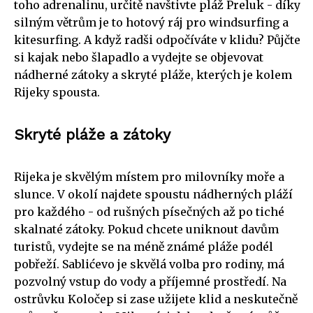
toho adrenalinu, určitě navštivte pláž Preluk - díky
silným větrům je to hotový ráj pro windsurfing a
kitesurfing. A když radši odpočíváte v klidu? Půjčte
si kajak nebo šlapadlo a vydejte se objevovat
nádherné zátoky a skryté pláže, kterých je kolem
Rijeky spousta.
Skryté pláže a zátoky
Rijeka je skvělým místem pro milovníky moře a
slunce. V okolí najdete spoustu nádherných pláží
pro každého - od rušných písečných až po tiché
skalnaté zátoky. Pokud chcete uniknout davům
turistů, vydejte se na méně známé pláže podél
pobřeží. Sablićevo je skvělá volba pro rodiny, má
pozvolný vstup do vody a příjemné prostředí. Na
ostrůvku Koločep si zase užijete klid a neskutečně