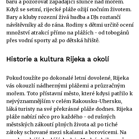
baru a pozorovat zapadající slunce nad mořem.
Když se setmí, rijecké pláže ožijí nočním životem.
Bary a kluby rozezní živá hudba a DJs roztančí
návštěvníky až do rána. Rodiny s dětmi určitě ocení
množství atrakcí přímo na plážích - od tobogánů
přes vodní sporty až po dětská hřiště.
Historie a kultura Rijeka a okolí
Pokud toužíte po dokonalé letní dovolené, Rijeka
vás okouzlí nádhernými plážemi a průzračným
mořem. Toto přístavní město, které kdysi patřilo k
nejvýznamnějším v celém Rakousku-Uhersku,
láká turisty na své překrásné pláže dodnes. Rijeka
pláže nabízí něco pro každého - od rušných
městských zákoutí plných života až po tiché
zátoky schované mezi skalami a borovicemi. Na