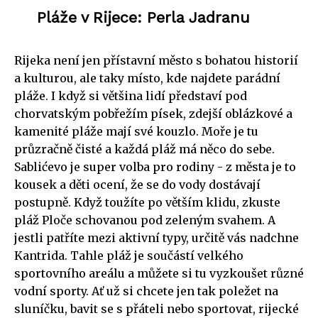
Pláže v Rijece: Perla Jadranu
Rijeka není jen přístavní město s bohatou historií
a kulturou, ale taky místo, kde najdete parádní
pláže. I když si většina lidí představí pod
chorvatským pobřežím písek, zdejší oblázkové a
kamenité pláže mají své kouzlo. Moře je tu
průzračně čisté a každá pláž má něco do sebe.
Sablićevo je super volba pro rodiny - z města je to
kousek a děti ocení, že se do vody dostávají
postupně. Když toužíte po větším klidu, zkuste
pláž Ploče schovanou pod zeleným svahem. A
jestli patříte mezi aktivní typy, určitě vás nadchne
Kantrida. Tahle pláž je součástí velkého
sportovního areálu a můžete si tu vyzkoušet různé
vodní sporty. Ať už si chcete jen tak poležet na
sluníčku, bavit se s přáteli nebo sportovat, rijecké