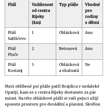
Pláž
Vzdálenost
Typ pláže
Vhodné
od centra
pro
Rijeky
rodiny
(km)
s dětmi
Pláž
1
Oblázková
Ano
Sablićevo
Pláž
2
Betonová
Ano
Ploče
Pláž
5
Oblázková
Ne
Kostanj
a skalnatá
Mezi oblíbené psí pláže patří Brajdica v nedaleké
Opatiji, kam se z centra Rijeky dostanete za pár
minut. Na této oblázkové pláži si vaši pejsci užijí
spoustu prostoru pro dovádění a plavání. Skvělou