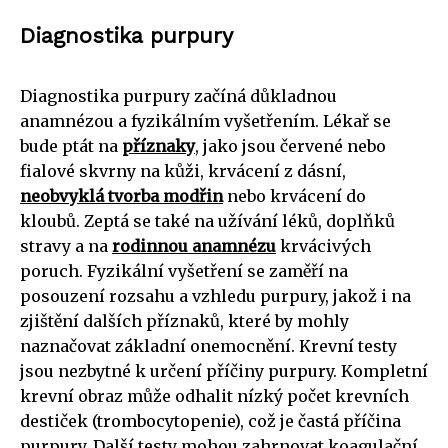
Diagnostika purpury
Diagnostika purpury začíná důkladnou
anamnézou a fyzikálním vyšetřením. Lékař se
bude ptát na
příznaky
, jako jsou červené nebo
fialové skvrny na kůži, krvácení z dásní,
neobvyklá tvorba modřin
nebo krvácení do
kloubů. Zeptá se také na užívání léků, doplňků
stravy a na
rodinnou anamnézu
krvácivých
poruch. Fyzikální vyšetření se zaměří na
posouzení rozsahu a vzhledu purpury, jakož i na
zjištění dalších příznaků, které by mohly
naznačovat základní onemocnění. Krevní testy
jsou nezbytné k určení příčiny purpury. Kompletní
krevní obraz může odhalit nízký počet krevních
destiček (trombocytopenie), což je častá příčina
purpury. Další testy mohou zahrnovat koagulační