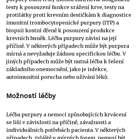
testy k posouzení funkce srážení krve, testy na
protilátky proti krevním destičkám k diagnostice
imunitní trombocytopenické purpury (ITP) a
biopsii kostní dřeně k posouzení produkce
krevních buněk. Léčba purpury závisí na její
příčině. V některých případech může být purpura
mírná a nevyžaduje žádnou specifickou léčbu. V
jiných případech může být nutná léčba k řešení
základního onemocnění, jako je infekce,
autoimunitní porucha nebo užívání léků.
Možnosti léčby
Léčba purpury a nemocí způsobujících krvácení
se liší v závislosti na příčině, závažnosti a
individuálních potřebách pacienta. V některých
případech, zvláště u mírných forem, nemusí být