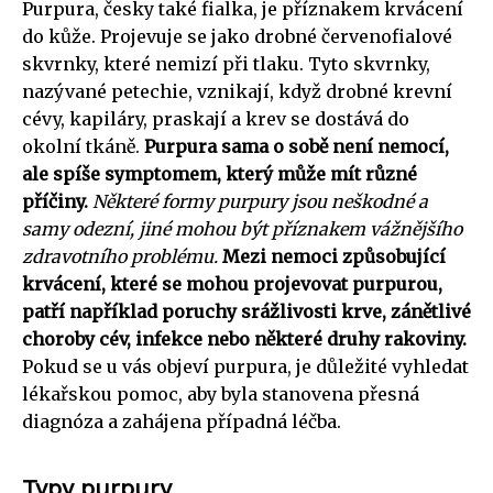
Purpura, česky také fialka, je příznakem krvácení
do kůže. Projevuje se jako drobné červenofialové
skvrnky, které nemizí při tlaku. Tyto skvrnky,
nazývané petechie, vznikají, když drobné krevní
cévy, kapiláry, praskají a krev se dostává do
okolní tkáně.
Purpura sama o sobě není nemocí,
ale spíše symptomem, který může mít různé
příčiny.
Některé formy purpury jsou neškodné a
samy odezní, jiné mohou být příznakem vážnějšího
zdravotního problému.
Mezi nemoci způsobující
krvácení, které se mohou projevovat purpurou,
patří například poruchy srážlivosti krve, zánětlivé
choroby cév, infekce nebo některé druhy rakoviny.
Pokud se u vás objeví purpura, je důležité vyhledat
lékařskou pomoc, aby byla stanovena přesná
diagnóza a zahájena případná léčba.
Typy purpury