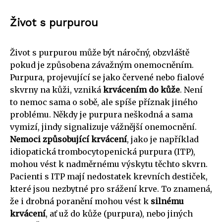
Život s purpurou
Život s purpurou může být náročný, obzvláště
pokud je způsobena závažným onemocněním.
Purpura, projevující se jako červené nebo fialové
skvrny na kůži, vzniká
krvácením do kůže
. Není
to nemoc sama o sobě, ale spíše příznak jiného
problému. Někdy je purpura neškodná a sama
vymizí, jindy signalizuje vážnější onemocnění.
Nemoci způsobující krvácení
, jako je například
idiopatická trombocytopenická purpura (ITP),
mohou vést k nadměrnému výskytu těchto skvrn.
Pacienti s ITP mají nedostatek krevních destiček,
které jsou nezbytné pro srážení krve. To znamená,
že i drobná poranění mohou vést k
silnému
krvácení
, ať už do kůže (purpura), nebo jiných