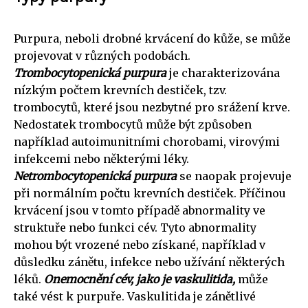
Purpura, neboli drobné krvácení do kůže, se může
projevovat v různých podobách.
Trombocytopenická purpura
je charakterizována
nízkým počtem krevních destiček, tzv.
trombocytů, které jsou nezbytné pro srážení krve.
Nedostatek trombocytů může být způsoben
například autoimunitními chorobami, virovými
infekcemi nebo některými léky.
Netrombocytopenická purpura
se naopak projevuje
při normálním počtu krevních destiček. Příčinou
krvácení jsou v tomto případě abnormality ve
struktuře nebo funkci cév. Tyto abnormality
mohou být vrozené nebo získané, například v
důsledku zánětu, infekce nebo užívání některých
léků.
Onemocnění cév, jako je vaskulitida,
může
také vést k purpuře. Vaskulitida je zánětlivé