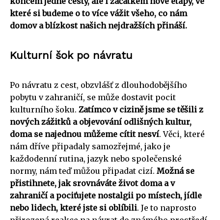
koncem jedné cesty, ale i začátkem nové etapy, ve
které si budeme o to více vážit všeho, co nám
domov a blízkost našich nejdražších přináší.
Kulturní šok po návratu
Po návratu z cest, obzvlášť z dlouhodobějšího
pobytu v zahraničí, se může dostavit pocit
kulturního šoku.
Zatímco v cizině jsme se těšili z
nových zážitků a objevování odlišných kultur,
doma se najednou můžeme cítit nesví
. Věci, které
nám dříve připadaly samozřejmé, jako je
každodenní rutina, jazyk nebo společenské
normy, nám teď můžou připadat cizí.
Možná se
přistihnete, jak srovnáváte život doma a v
zahraničí a pociťujete nostalgii po místech, jídle
nebo lidech, které jste si oblíbili
. Je to naprosto
přirozená reakce na návrat do známého prostředí