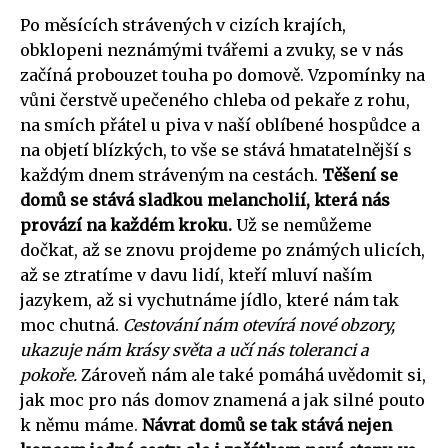
Po měsících strávených v cizích krajích,
obklopeni neznámými tvářemi a zvuky, se v nás
začíná probouzet touha po domově. Vzpomínky na
vůni čerstvě upečeného chleba od pekaře z rohu,
na smích přátel u piva v naší oblíbené hospůdce a
na objetí blízkých, to vše se stává hmatatelnější s
každým dnem stráveným na cestách.
Těšení se
domů se stává sladkou melancholií, která nás
provází na každém kroku.
Už se nemůžeme
dočkat, až se znovu projdeme po známých ulicích,
až se ztratíme v davu lidí, kteří mluví naším
jazykem, až si vychutnáme jídlo, které nám tak
moc chutná.
Cestování nám otevírá nové obzory,
ukazuje nám krásy světa a učí nás toleranci a
pokoře.
Zároveň nám ale také pomáhá uvědomit si,
jak moc pro nás domov znamená a jak silné pouto
k němu máme.
Návrat domů se tak stává nejen