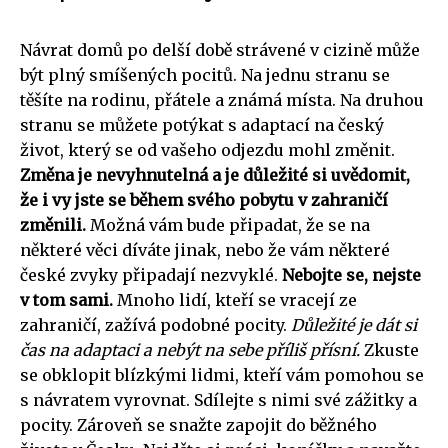
Návrat domů po delší době strávené v cizině může
být plný smíšených pocitů. Na jednu stranu se
těšíte na rodinu, přátele a známá místa. Na druhou
stranu se můžete potýkat s adaptací na český
život, který se od vašeho odjezdu mohl změnit.
Změna je nevyhnutelná a je důležité si uvědomit,
že i vy jste se během svého pobytu v zahraničí
změnili.
Možná vám bude připadat, že se na
některé věci díváte jinak, nebo že vám některé
české zvyky připadají nezvyklé.
Nebojte se, nejste
v tom sami.
Mnoho lidí, kteří se vracejí ze
zahraničí, zažívá podobné pocity.
Důležité je dát si
čas na adaptaci a nebýt na sebe příliš přísní.
Zkuste
se obklopit blízkými lidmi, kteří vám pomohou se
s návratem vyrovnat. Sdílejte s nimi své zážitky a
pocity. Zároveň se snažte zapojit do běžného