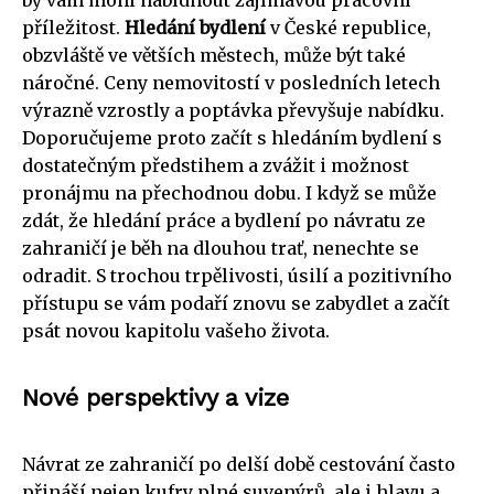
příležitost.
Hledání bydlení
v České republice,
obzvláště ve větších městech, může být také
náročné. Ceny nemovitostí v posledních letech
výrazně vzrostly a poptávka převyšuje nabídku.
Doporučujeme proto začít s hledáním bydlení s
dostatečným předstihem a zvážit i možnost
pronájmu na přechodnou dobu. I když se může
zdát, že hledání práce a bydlení po návratu ze
zahraničí je běh na dlouhou trať, nenechte se
odradit. S trochou trpělivosti, úsilí a pozitivního
přístupu se vám podaří znovu se zabydlet a začít
psát novou kapitolu vašeho života.
Nové perspektivy a vize
Návrat ze zahraničí po delší době cestování často
přináší nejen kufry plné suvenýrů, ale i hlavu a