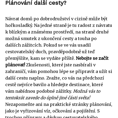
Plánování další cesty?
Návrat domů po dobrodružství v cizině může být
hořkosladký. Na jedné straně je tu radost z návratu
k blízkým a známému prostředí, na straně druhé
možná smutek z ukončení cesty a touha po
dalších zážitcích. Pokud se ve vás usadil
cestovatelský duch, pravděpodobně už teď
přemýšlíte, kam se vydáte příště.
Nebojte se začít
plánovat!
Zkušenosti, které jste nasbírali v
zahraničí, vám pomohou lépe se připravit a užít si
další cestu naplno. Zvažte, co vás na předchozí
cestě nejvíce bavilo a hledejte destinace, které
vám nabídnou podobné zážitky.
Možná vás to
tentokrát zavede do úplně jiné části světa!
Nezapomeňte ani na praktické stránky plánování,
jako je vyřizování víz, očkování a pojištění. S
trochou přípravy a dávkou cestovatelského