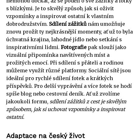
nemohou dočkat, až se podělí o své zážitky a fotky
s blízkými. Je to skvělý způsob, jak si oživit
vzpomínky a inspirovat ostatní k vlastním
dobrodružstvím.
Sdílení zážitků
nám umožňuje
znovu prožít ty nejkrásnější momenty, ať už to byla
úchvatná krajina, lahodné jídlo nebo setkání s
inspirativními lidmi.
Fotografie
pak slouží jako
vizuální připomínka navštívených míst a
prožitých emocí. Při sdílení s přáteli a rodinou
můžeme využít různé platformy. Sociální sítě jsou
ideální pro rychlé sdílení fotek a krátkých
příspěvků. Pro delší vyprávění a více fotek se hodí
spíše blog nebo cestovní deník. Ať už zvolíme
jakoukoli formu,
sdílení zážitků z cest je skvělým
způsobem, jak si uchovat vzpomínky a inspirovat
ostatní.
Adaptace na český život