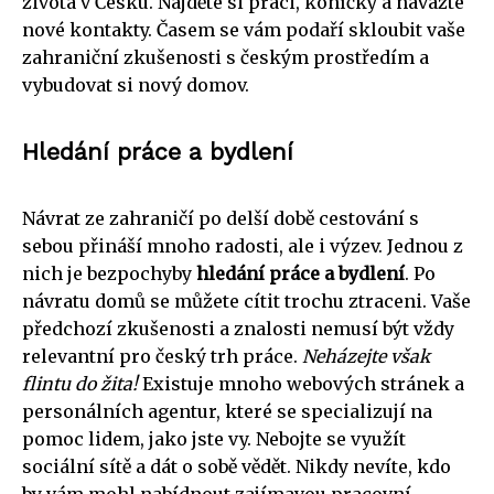
života v Česku. Najděte si práci, koníčky a navažte
nové kontakty. Časem se vám podaří skloubit vaše
zahraniční zkušenosti s českým prostředím a
vybudovat si nový domov.
Hledání práce a bydlení
Návrat ze zahraničí po delší době cestování s
sebou přináší mnoho radosti, ale i výzev. Jednou z
nich je bezpochyby
hledání práce a bydlení
. Po
návratu domů se můžete cítit trochu ztraceni. Vaše
předchozí zkušenosti a znalosti nemusí být vždy
relevantní pro český trh práce.
Neházejte však
flintu do žita!
Existuje mnoho webových stránek a
personálních agentur, které se specializují na
pomoc lidem, jako jste vy. Nebojte se využít
sociální sítě a dát o sobě vědět. Nikdy nevíte, kdo
by vám mohl nabídnout zajímavou pracovní