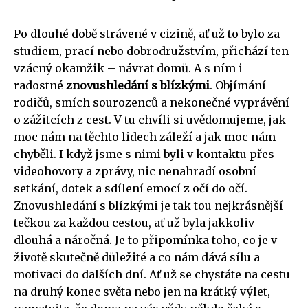
Po dlouhé době strávené v cizině, ať už to bylo za
studiem, prací nebo dobrodružstvím, přichází ten
vzácný okamžik – návrat domů. A s ním i
radostné
znovushledání s blízkými
. Objímání
rodičů, smích sourozenců a nekonečné vyprávění
o zážitcích z cest. V tu chvíli si uvědomujeme, jak
moc nám na těchto lidech záleží a jak moc nám
chyběli. I když jsme s nimi byli v kontaktu přes
videohovory a zprávy, nic nenahradí osobní
setkání, dotek a sdílení emocí z očí do očí.
Znovushledání s blízkými je tak tou nejkrásnější
tečkou za každou cestou, ať už byla jakkoliv
dlouhá a náročná. Je to připomínka toho, co je v
životě skutečně důležité a co nám dává sílu a
motivaci do dalších dní. Ať už se chystáte na cestu
na druhý konec světa nebo jen na krátký výlet,