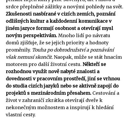
srdce přeplněné zážitky a novými pohledy na svět.
Zkušenosti nasbírané v cizích zemích, poznání
odlišných kultur a každodenní komunikace v
jiném jazyce formují osobnost a otevírají mysl
novým perspektivám.
Mnoho lidí po návratu
domů zjišťuje, že se jejich priority a hodnoty
proměnily.
Touha po dobrodružství a poznávání
však nemusí skončit.
Naopak, může se stát hnacím
motorem pro další životní cestu.
Někteří se
rozhodnou využít nově nabyté znalosti a
dovednosti v pracovním prostředí, jiní se vrhnou
do studia cizích jazyků nebo se aktivně zapojí do
projektů s mezinárodním přesahem.
Cestování a
život v zahraničí zkrátka otevírají dveře k
nekonečným možnostem a inspirují k hledání
vlastní cesty.