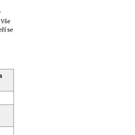
. Vše
eří se
a