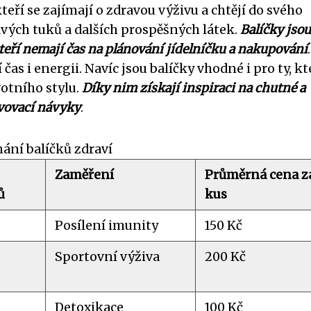
teří se zajímají o zdravou výživu a chtějí do svého
ravých tuků a dalších prospěšných látek.
Balíčky jsou
teří nemají čas na plánování jídelníčku a nakupování
as i energii. Navíc jsou balíčky vhodné i pro ty, kt
otního stylu.
Díky nim získají inspiraci na chutné a
avovací návyky
.
ání balíčků zdraví
Zaměření
Průměrná cena z
ů
kus
Posílení imunity
150 Kč
Sportovní výživa
200 Kč
Detoxikace
100 Kč