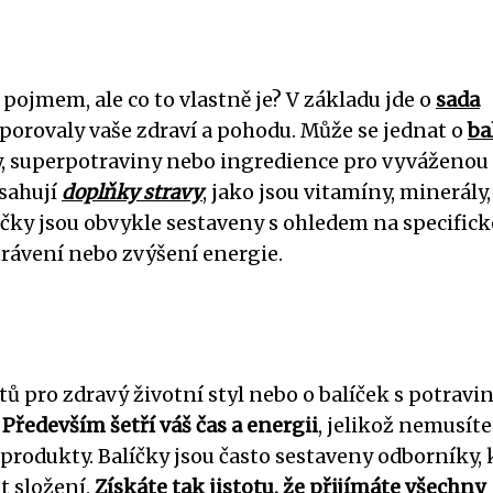
 pojmem, ale co to vlastně je? V základu jde o
sada
dporovaly vaše zdraví a pohodu. Může se jednat o
ba
ky, superpotraviny nebo ingredience pro vyváženou
bsahují
doplňky stravy
, jako jsou vitamíny, minerály,
íčky jsou obvykle sestaveny s ohledem na specifick
 trávení nebo zvýšení energie.
ktů pro zdravý životní styl nebo o balíček s potrav
.
Především šetří váš čas a energii
, jelikož nemusíte
produkty. Balíčky jsou často sestaveny odborníky, 
t složení.
Získáte tak jistotu, že přijímáte všechny