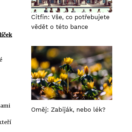
Citfin: Vše, co potřebujete
vědět o této bance
líček
é
inami
Oměj: Zabiják, nebo lék?
kteří