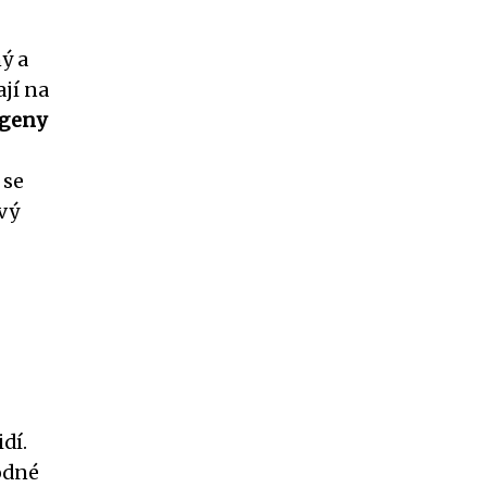
ý a
ají na
rgeny
 se
vý
dí.
hodné