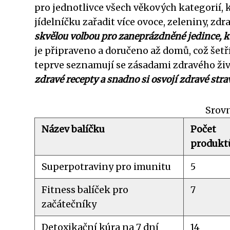
pro jednotlivce všech věkových kategorií, k
jídelníčku zařadit více ovoce, zeleniny, zd
skvělou volbou pro zaneprázdněné jedince, k
je připraveno a doručeno až domů, což šetří č
teprve seznamují se zásadami zdravého živ
zdravé recepty a snadno si osvojí zdravé str
Srovn
Název balíčku
Počet
produkt
Superpotraviny pro imunitu
5
Fitness balíček pro
7
začátečníky
Detoxikační kúra na 7 dní
14