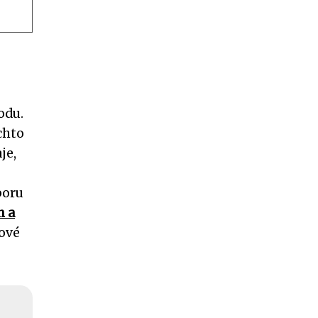
odu.
ěchto
je,
poru
h a
kové