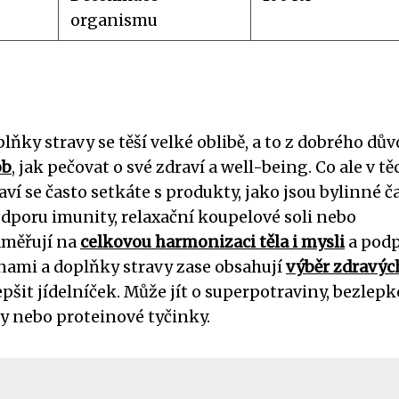
organismu
lňky stravy se těší velké oblibě, a to z dobrého dův
ob
, jak pečovat o své zdraví a well-being. Co ale v t
aví se často setkáte s produkty, jako jsou bylinné ča
odporu imunity, relaxační koupelové soli nebo
aměřují na
celkovou harmonizaci těla i mysli
a pod
inami a doplňky stravy zase obsahují
výběr zdravýc
pšit jídelníček. Může jít o superpotraviny, bezlep
ky nebo proteinové tyčinky.