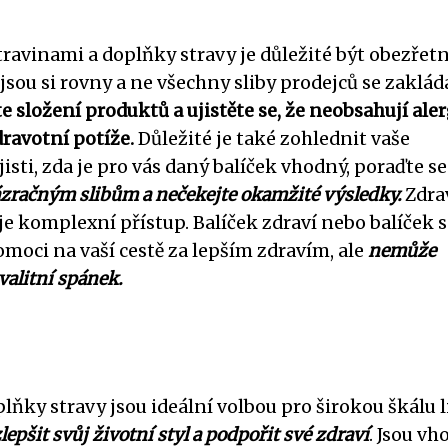
travinami a doplňky stravy je důležité být obezřetn
sou si rovny a ne všechny sliby prodejců se zaklád
 složení produktů a ujistěte se, že neobsahují ale
ravotní potíže.
Důležité je také zohlednit vaše
jisti, zda je pro vás daný balíček vhodný, poraďte se
ázračným slibům a nečekejte okamžité výsledky.
Zdra
uje komplexní přístup. Balíček zdraví nebo balíček s
oci na vaší cestě za lepším zdravím, ale
nemůže
valitní spánek.
lňky stravy jsou ideální volbou pro širokou škálu li
 zlepšit svůj životní styl a podpořit své zdraví
. Jsou v