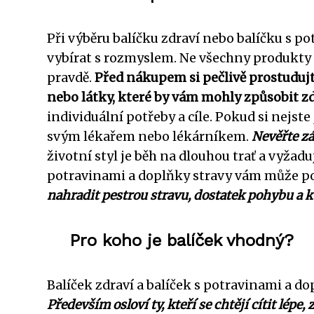
Při výběru balíčku zdraví nebo balíčku s po
vybírat s rozmyslem. Ne všechny produkty j
pravdě.
Před nákupem si pečlivě prostudujte
nebo látky, které by vám mohly způsobit zd
individuální potřeby a cíle. Pokud si nejste 
svým lékařem nebo lékárníkem.
Nevěřte z
životní styl je běh na dlouhou trať a vyžad
potravinami a doplňky stravy vám může pom
nahradit pestrou stravu, dostatek pohybu a k
Pro koho je balíček vhodný?
Balíček zdraví a balíček s potravinami a dop
Především osloví ty, kteří se chtějí cítit lépe,