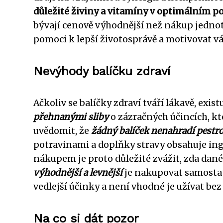
důležité živiny a vitamíny v optimálním p
bývají cenově výhodnější než nákup jednot
pomoci k lepší životosprávě a motivovat v
Nevýhody balíčku zdraví
Ačkoliv se balíčky zdraví tváří lákavě, exis
přehnanými sliby
o zázračných účincích, kte
uvědomit, že
žádný balíček nenahradí pestrou
potravinami a doplňky stravy obsahuje ing
nákupem je proto důležité zvážit, zda dan
výhodnější a levnější
je nakupovat samosta
vedlejší účinky a není vhodné je užívat be
Na co si dát pozor