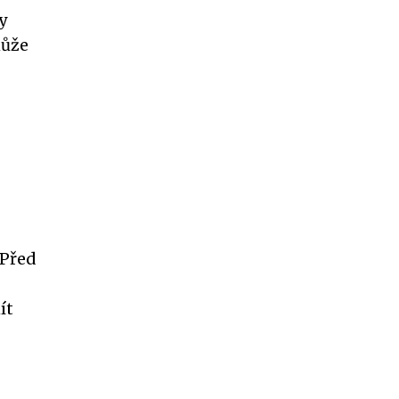
y
může
 Před
ít