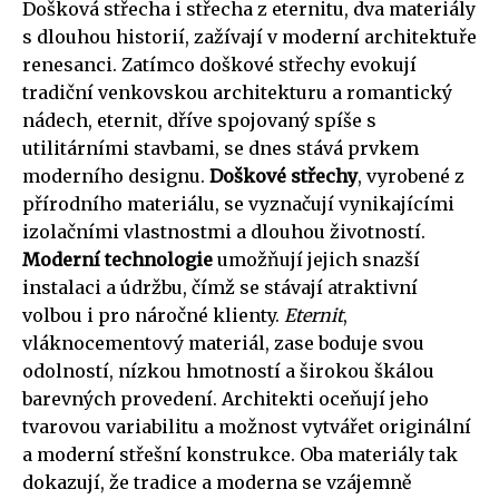
Došková střecha i střecha z eternitu, dva materiály
s dlouhou historií, zažívají v moderní architektuře
renesanci. Zatímco doškové střechy evokují
tradiční venkovskou architekturu a romantický
nádech, eternit, dříve spojovaný spíše s
utilitárními stavbami, se dnes stává prvkem
moderního designu.
Doškové střechy
, vyrobené z
přírodního materiálu, se vyznačují vynikajícími
izolačními vlastnostmi a dlouhou životností.
Moderní technologie
umožňují jejich snazší
instalaci a údržbu, čímž se stávají atraktivní
volbou i pro náročné klienty.
Eternit
,
vláknocementový materiál, zase boduje svou
odolností, nízkou hmotností a širokou škálou
barevných provedení. Architekti oceňují jeho
tvarovou variabilitu a možnost vytvářet originální
a moderní střešní konstrukce. Oba materiály tak
dokazují, že tradice a moderna se vzájemně