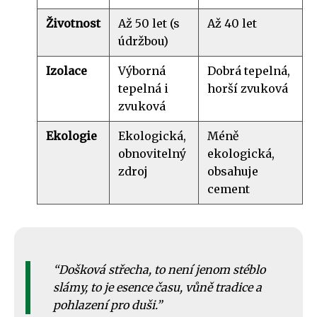
Životnost
Až 50 let (s
Až 40 let
údržbou)
Izolace
Výborná
Dobrá tepelná,
tepelná i
horší zvuková
zvuková
Ekologie
Ekologická,
Méně
obnovitelný
ekologická,
zdroj
obsahuje
cement
Došková střecha, to není jenom stéblo
slámy, to je esence času, vůně tradice a
pohlazení pro duši.