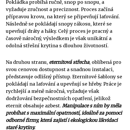
Pokládka probíhá ručně, snop po snopu, a
vyžaduje zručnost a preciznost. Proces začíná
přípravou krovu, na který se připevňují laťování.
Následně se pokládají snopy rákosu, které se
upevňují dráty a háky. Celý proces je pracný a
časově náročný, výsledkem je však unikátní a
odolná střešní krytina s dlouhou životností.
Na druhou stranu,
eternitová střecha
, oblíbená pro
svou cenovou dostupnost a snadnou instalaci,
představuje odlišný přístup. Eternitové šablony se
pokládají na laťování a upevňují se hřeby. Práce je
rychlejší a méně náročná, vyžaduje však
dodržování bezpečnostních opatření, jelikož
eternit obsahuje azbest.
Manipulace s ním by měla
probíhat s maximální opatrností, ideálně za pomoci
odborné firmy, která zajistí i ekologickou likvidaci
staré krytiny.