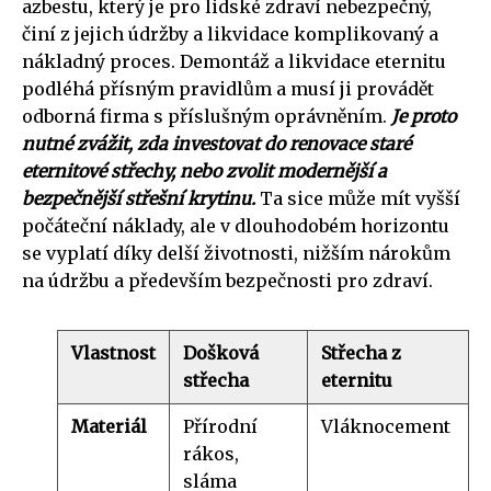
azbestu, který je pro lidské zdraví nebezpečný,
činí z jejich údržby a likvidace komplikovaný a
nákladný proces. Demontáž a likvidace eternitu
podléhá přísným pravidlům a musí ji provádět
odborná firma s příslušným oprávněním.
Je proto
nutné zvážit, zda investovat do renovace staré
eternitové střechy, nebo zvolit modernější a
bezpečnější střešní krytinu.
Ta sice může mít vyšší
počáteční náklady, ale v dlouhodobém horizontu
se vyplatí díky delší životnosti, nižším nárokům
na údržbu a především bezpečnosti pro zdraví.
Vlastnost
Došková
Střecha z
střecha
eternitu
Materiál
Přírodní
Vláknocement
rákos,
sláma